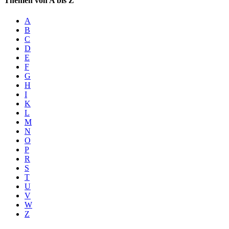
Themen von A bis Z
A
B
C
D
E
F
G
H
I
K
L
M
N
O
P
R
S
T
U
V
W
Z