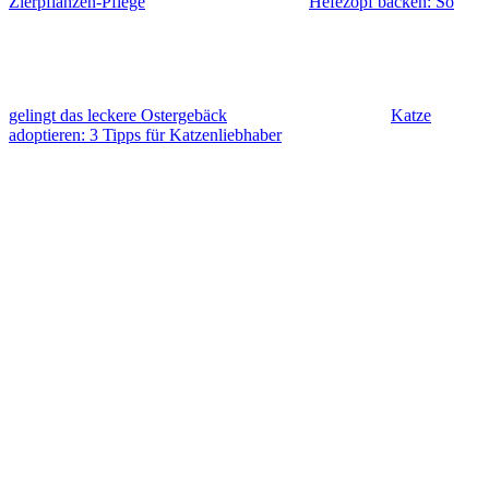
Zierpflanzen-Pflege
Hefezopf backen: So
gelingt das leckere Ostergebäck
Katze
adoptieren: 3 Tipps für Katzenliebhaber