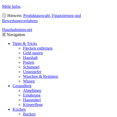
Mehr Infos
.
ⓘ Hinweis:
Produktauswahl, Finanzierung und
Bewertungsverfahren
Haushaltstipps
.net
☰
Navigation
Tipps & Tricks
Flecken entfernen
Geld sparen
Haushalt
Putzen
Schimmel
Ungeziefer
Waschen & Reinigen
Wissen
Gesundheit
Abnehmen
Ernährung
Hausmittel
Körperflege
Kochen
Backen