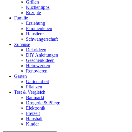
Grillen
Küchentipps
Rezepte
Familie
Erziehung
Familienleben
Haustiere
Schwangerschaft
Zuhause
Dekoideen
DIY Anleitungen
Geschenkideen
Heimwerken
Renovieren
Garten
Gartenarbeit
Pflanzen
Test & Vergleich
Baumarkt
Drogerie & Pflege
Elektronik
Freizeit
Haushalt
Kinder