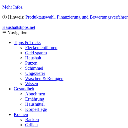
Mehr Infos
.
ⓘ Hinweis:
Produktauswahl, Finanzierung und Bewertungsverfahre
Haushaltstipps
.net
☰
Navigation
Tipps & Tricks
Flecken entfernen
Geld sparen
Haushalt
Putzen
Schimmel
Ungeziefer
Waschen & Reinigen
Wissen
Gesundheit
Abnehmen
Ernährung
Hausmittel
Körperflege
Kochen
Backen
Grillen