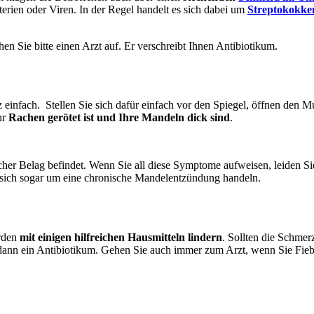
rien oder Viren. In der Regel handelt es sich dabei um
Streptokokke
n Sie bitte einen Arzt auf. Er verschreibt Ihnen Antibiotikum.
z einfach. Stellen Sie sich dafür einfach vor den Spiegel, öffnen den
hr
Rachen gerötet ist und Ihre Mandeln dick sind
.
eißlicher Belag befindet. Wenn Sie all diese Symptome aufweisen, leide
 sich sogar um eine chronische Mandelentzündung handeln.
erden
mit einigen hilfreichen Hausmitteln lindern
. Sollten die Schmer
en dann ein Antibiotikum. Gehen Sie auch immer zum Arzt, wenn Sie Fi