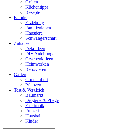
Grillen
Küchentipps
Rezepte
Familie
Erziehung
Familienleben
Haustiere
Schwangerschaft
Zuhause
Dekoideen
DIY Anleitungen
Geschenkideen
Heimwerken
Renovieren
Garten
Gartenarbeit
Pflanzen
Test & Vergleich
Baumarkt
Drogerie & Pflege
Elektronik
Freizeit
Haushalt
Kinder