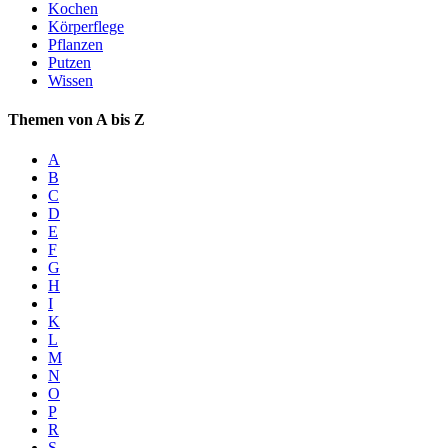
Kochen
Körperflege
Pflanzen
Putzen
Wissen
Themen von A bis Z
A
B
C
D
E
F
G
H
I
K
L
M
N
O
P
R
S