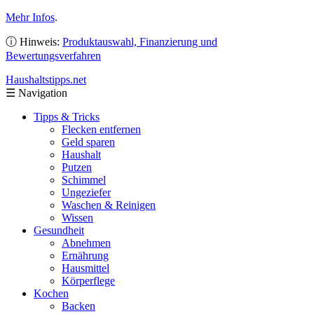
Mehr Infos
.
ⓘ Hinweis:
Produktauswahl, Finanzierung und
Bewertungsverfahren
Haushaltstipps
.net
☰
Navigation
Tipps & Tricks
Flecken entfernen
Geld sparen
Haushalt
Putzen
Schimmel
Ungeziefer
Waschen & Reinigen
Wissen
Gesundheit
Abnehmen
Ernährung
Hausmittel
Körperflege
Kochen
Backen