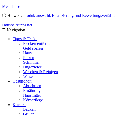
Mehr Infos
.
ⓘ Hinweis:
Produktauswahl, Finanzierung und Bewertungsverfahre
Haushaltstipps
.net
☰
Navigation
Tipps & Tricks
Flecken entfernen
Geld sparen
Haushalt
Putzen
Schimmel
Ungeziefer
Waschen & Reinigen
Wissen
Gesundheit
Abnehmen
Ernährung
Hausmittel
Körperflege
Kochen
Backen
Grillen