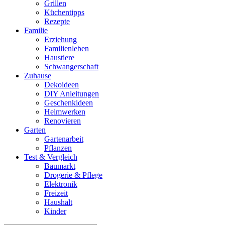
Grillen
Küchentipps
Rezepte
Familie
Erziehung
Familienleben
Haustiere
Schwangerschaft
Zuhause
Dekoideen
DIY Anleitungen
Geschenkideen
Heimwerken
Renovieren
Garten
Gartenarbeit
Pflanzen
Test & Vergleich
Baumarkt
Drogerie & Pflege
Elektronik
Freizeit
Haushalt
Kinder