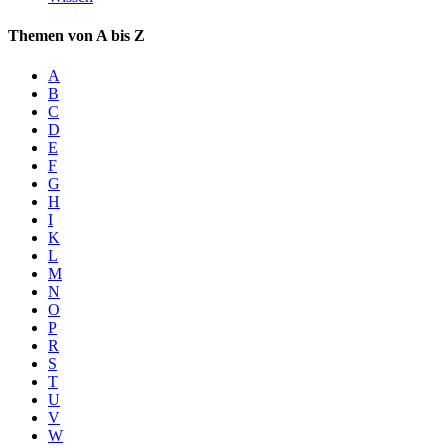
Themen von A bis Z
A
B
C
D
E
F
G
H
I
K
L
M
N
O
P
R
S
T
U
V
W