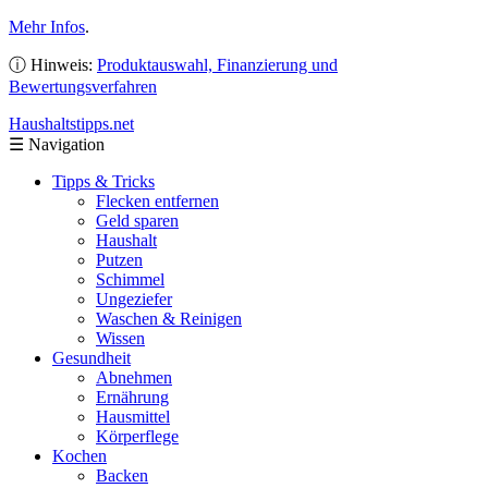
Mehr Infos
.
ⓘ Hinweis:
Produktauswahl, Finanzierung und
Bewertungsverfahren
Haushaltstipps
.net
☰
Navigation
Tipps & Tricks
Flecken entfernen
Geld sparen
Haushalt
Putzen
Schimmel
Ungeziefer
Waschen & Reinigen
Wissen
Gesundheit
Abnehmen
Ernährung
Hausmittel
Körperflege
Kochen
Backen