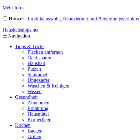
Mehr Infos
.
ⓘ Hinweis:
Produktauswahl, Finanzierung und Bewertungsverfahre
Haushaltstipps
.net
☰
Navigation
Tipps & Tricks
Flecken entfernen
Geld sparen
Haushalt
Putzen
Schimmel
Ungeziefer
Waschen & Reinigen
Wissen
Gesundheit
Abnehmen
Ernährung
Hausmittel
Körperflege
Kochen
Backen
Grillen