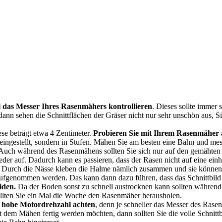
l das Messer Ihres Rasenmähers kontrollieren
. Dieses sollte immer 
dann sehen die Schnittflächen der Gräser nicht nur sehr unschön aus, S
se beträgt etwa 4 Zentimeter.
Probieren Sie mit Ihrem Rasenmäher aus
eingestellt, sondern in Stufen. Mähen Sie am besten eine Bahn und me
uch während des Rasenmähens sollten Sie sich nur auf den gemähten 
eder auf. Dadurch kann es passieren, dass der Rasen nicht auf eine ein
Durch die Nässe kleben die Halme nämlich zusammen und sie können 
ufgenommen werden. Das kann dann dazu führen, dass das Schnittbild n
iden.
Da der Boden sonst zu schnell austrocknen kann sollten während d
ollten Sie ein Mal die Woche den Rasenmäher herausholen.
e hohe Motordrehzahl achten
, denn je schneller das Messer des Rasen
mit dem Mähen fertig werden möchten, dann sollten Sie die volle Schnitt