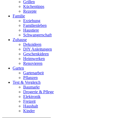
Grillen
Küchentipps
Rezepte
Familie
Erziehung
Familienleben
Haustiere
Schwangerschaft
Zuhause
Dekoideen
DIY Anleitungen
Geschenkideen
Heimwerken
Renovieren
Garten
Gartenarbeit
Pflanzen
Test & Vergleich
Baumarkt
Drogerie & Pflege
Elektronik
Freizeit
Haushalt
Kinder