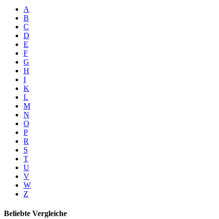
A
B
C
D
E
F
G
H
I
K
L
M
N
O
P
R
S
T
U
V
W
Z
Beliebte Vergleiche