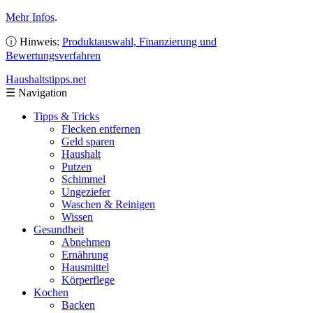
Mehr Infos
.
ⓘ Hinweis:
Produktauswahl, Finanzierung und
Bewertungsverfahren
Haushaltstipps
.net
☰
Navigation
Tipps & Tricks
Flecken entfernen
Geld sparen
Haushalt
Putzen
Schimmel
Ungeziefer
Waschen & Reinigen
Wissen
Gesundheit
Abnehmen
Ernährung
Hausmittel
Körperflege
Kochen
Backen