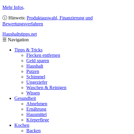
Mehr Infos
.
ⓘ Hinweis:
Produktauswahl, Finanzierung und
Bewertungsverfahren
Haushaltstipps
.net
☰
Navigation
Tipps & Tricks
Flecken entfernen
Geld sparen
Haushalt
Putzen
Schimmel
Ungeziefer
Waschen & Reinigen
Wissen
Gesundheit
Abnehmen
Ernährung
Hausmittel
Körperflege
Kochen
Backen