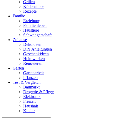
Grillen
Küchentipps
Rezepte
Familie
Erziehung
Familienleben
Haustiere
Schwangerschaft
Zuhause
Dekoideen
DIY Anleitungen
Geschenkideen
Heimwerken
Renovieren
Garten
Gartenarbeit
Pflanzen
Test & Vergleich
Baumarkt
Drogerie & Pflege
Elektronik
Freizeit
Haushalt
Kinder