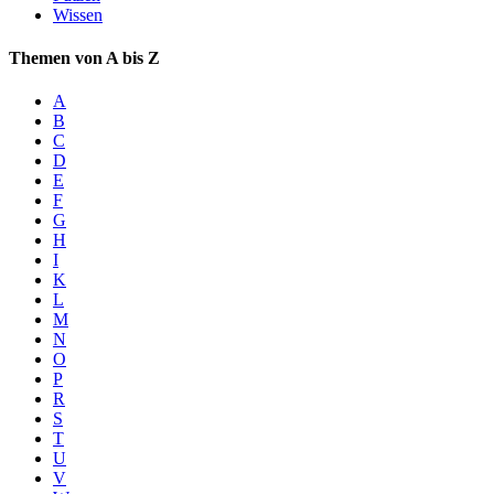
Wissen
Themen von A bis Z
A
B
C
D
E
F
G
H
I
K
L
M
N
O
P
R
S
T
U
V