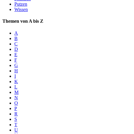
Putzen
Wissen
Themen von A bis Z
A
B
C
D
E
F
G
H
I
K
L
M
N
O
P
R
S
T
U