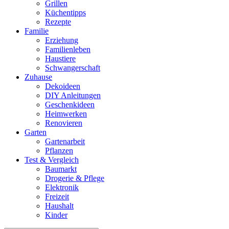
Grillen
Küchentipps
Rezepte
Familie
Erziehung
Familienleben
Haustiere
Schwangerschaft
Zuhause
Dekoideen
DIY Anleitungen
Geschenkideen
Heimwerken
Renovieren
Garten
Gartenarbeit
Pflanzen
Test & Vergleich
Baumarkt
Drogerie & Pflege
Elektronik
Freizeit
Haushalt
Kinder