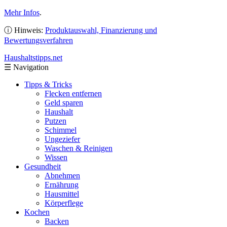
Mehr Infos
.
ⓘ Hinweis:
Produktauswahl, Finanzierung und
Bewertungsverfahren
Haushaltstipps
.net
☰
Navigation
Tipps & Tricks
Flecken entfernen
Geld sparen
Haushalt
Putzen
Schimmel
Ungeziefer
Waschen & Reinigen
Wissen
Gesundheit
Abnehmen
Ernährung
Hausmittel
Körperflege
Kochen
Backen