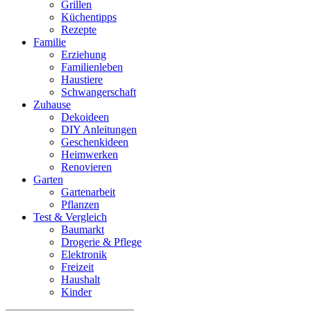
Grillen
Küchentipps
Rezepte
Familie
Erziehung
Familienleben
Haustiere
Schwangerschaft
Zuhause
Dekoideen
DIY Anleitungen
Geschenkideen
Heimwerken
Renovieren
Garten
Gartenarbeit
Pflanzen
Test & Vergleich
Baumarkt
Drogerie & Pflege
Elektronik
Freizeit
Haushalt
Kinder