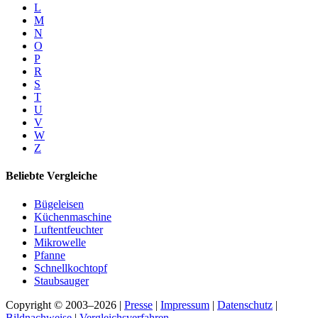
L
M
N
O
P
R
S
T
U
V
W
Z
Beliebte Vergleiche
Bügeleisen
Küchenmaschine
Luftentfeuchter
Mikrowelle
Pfanne
Schnellkochtopf
Staubsauger
Copyright © 2003–2026 |
Presse
|
Impressum
|
Datenschutz
|
Bildnachweise
|
Vergleichsverfahren