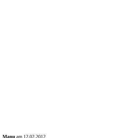
Manu
am 12.02.2012