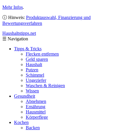
Mehr Infos
.
ⓘ Hinweis:
Produktauswahl, Finanzierung und
Bewertungsverfahren
Haushaltstipps
.net
☰
Navigation
Tipps & Tricks
Flecken entfernen
Geld sparen
Haushalt
Putzen
Schimmel
Ungeziefer
Waschen & Reinigen
Wissen
Gesundheit
Abnehmen
Ernährung
Hausmittel
Körperflege
Kochen
Backen