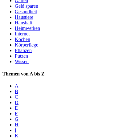
Garten
Geld sparen
Gesundheit
Haustiere
Haushalt
Heimwerken
Internet
Kochen
Körperflege
Pflanzen
Putzen
Wissen
Themen von A bis Z
A
B
C
D
E
F
G
H
I
K