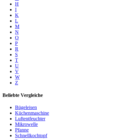
H
I
K
L
M
N
O
P
R
S
T
U
V
W
Z
Beliebte Vergleiche
Bügeleisen
Küchenmaschine
Luftentfeuchter
Mikrowelle
Pfanne
Schnellkochtopf