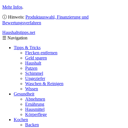
Mehr Infos
.
ⓘ Hinweis:
Produktauswahl, Finanzierung und
Bewertungsverfahren
Haushaltstipps
.net
☰
Navigation
Tipps & Tricks
Flecken entfernen
Geld sparen
Haushalt
Putzen
Schimmel
Ungeziefer
Waschen & Reinigen
Wissen
Gesundheit
Abnehmen
Ernährung
Hausmittel
Körperflege
Kochen
Backen