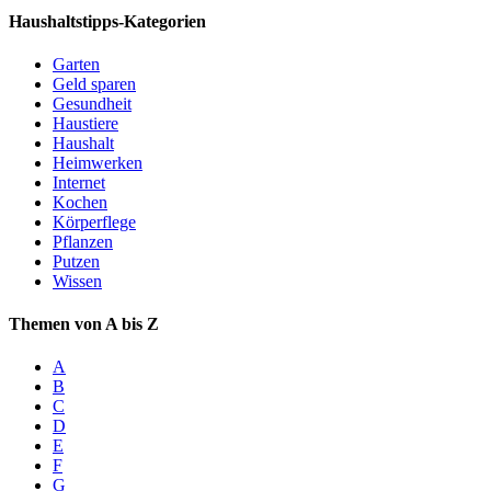
Haushaltstipps-Kategorien
Garten
Geld sparen
Gesundheit
Haustiere
Haushalt
Heimwerken
Internet
Kochen
Körperflege
Pflanzen
Putzen
Wissen
Themen von A bis Z
A
B
C
D
E
F
G