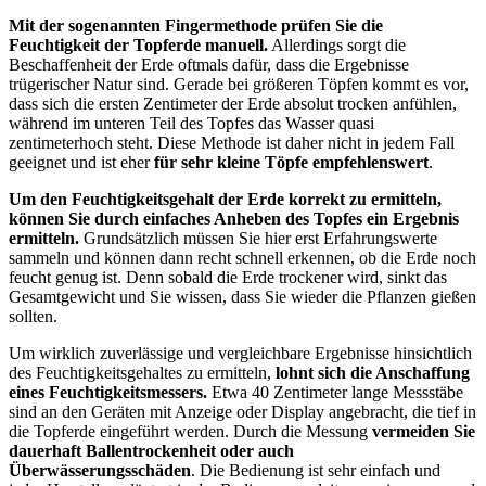
Mit der sogenannten Fingermethode prüfen Sie die
Feuchtigkeit der Topferde manuell.
Allerdings sorgt die
Beschaffenheit der Erde oftmals dafür, dass die Ergebnisse
trügerischer Natur sind. Gerade bei größeren Töpfen kommt es vor,
dass sich die ersten Zentimeter der Erde absolut trocken anfühlen,
während im unteren Teil des Topfes das Wasser quasi
zentimeterhoch steht. Diese Methode ist daher nicht in jedem Fall
geeignet und ist eher
für sehr kleine Töpfe empfehlenswert
.
Um den Feuchtigkeitsgehalt der Erde korrekt zu ermitteln,
können Sie durch einfaches Anheben des Topfes ein Ergebnis
ermitteln.
Grundsätzlich müssen Sie hier erst Erfahrungswerte
sammeln und können dann recht schnell erkennen, ob die Erde noch
feucht genug ist. Denn sobald die Erde trockener wird, sinkt das
Gesamtgewicht und Sie wissen, dass Sie wieder die Pflanzen gießen
sollten.
Um wirklich zuverlässige und vergleichbare Ergebnisse hinsichtlich
des Feuchtigkeitsgehaltes zu ermitteln,
lohnt sich die Anschaffung
eines Feuchtigkeitsmessers.
Etwa 40 Zentimeter lange Messstäbe
sind an den Geräten mit Anzeige oder Display angebracht, die tief in
die Topferde eingeführt werden. Durch die Messung
vermeiden Sie
dauerhaft Ballentrockenheit oder auch
Überwässerungsschäden
. Die Bedienung ist sehr einfach und