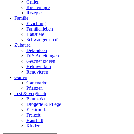
Grillen
Küchentipps
Rezepte
Familie
Erziehung
Familienleben
Haustiere
Schwangerschaft
Zuhause
Dekoideen
DIY Anleitungen
Geschenkideen
Heimwerken
Renovieren
Garten
Gartenarbeit
Pflanzen
Test & Vergleich
Baumarkt
Drogerie & Pflege
Elektronik
Freizeit
Haushalt
Kinder