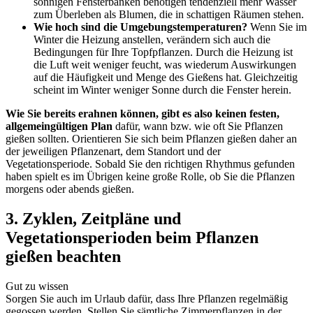
sonnigen Fensterbänken benötigen tendenziell mehr Wasser
zum Überleben als Blumen, die in schattigen Räumen stehen.
Wie hoch sind die Umgebungstemperaturen?
Wenn Sie im
Winter die Heizung anstellen, verändern sich auch die
Bedingungen für Ihre Topfpflanzen. Durch die Heizung ist
die Luft weit weniger feucht, was wiederum Auswirkungen
auf die Häufigkeit und Menge des Gießens hat. Gleichzeitig
scheint im Winter weniger Sonne durch die Fenster herein.
Wie Sie bereits erahnen können, gibt es also keinen festen,
allgemeingültigen Plan
dafür, wann bzw. wie oft Sie Pflanzen
gießen sollten. Orientieren Sie sich beim Pflanzen gießen daher an
der jeweiligen Pflanzenart, dem Standort und der
Vegetationsperiode. Sobald Sie den richtigen Rhythmus gefunden
haben spielt es im Übrigen keine große Rolle, ob Sie die Pflanzen
morgens oder abends gießen.
3. Zyklen, Zeitpläne und
Vegetationsperioden beim Pflanzen
gießen beachten
Gut zu wissen
Sorgen Sie auch im Urlaub dafür, dass Ihre Pflanzen regelmäßig
gegossen werden. Stellen Sie sämtliche Zimmerpflanzen in der