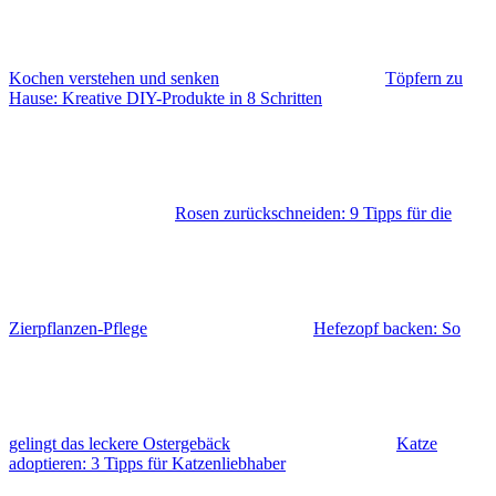
Kochen verstehen und senken
Töpfern zu
Hause: Kreative DIY-Produkte in 8 Schritten
Rosen zurückschneiden: 9 Tipps für die
Zierpflanzen-Pflege
Hefezopf backen: So
gelingt das leckere Ostergebäck
Katze
adoptieren: 3 Tipps für Katzenliebhaber