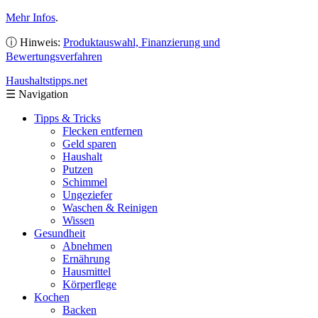
Mehr Infos
.
ⓘ Hinweis:
Produktauswahl, Finanzierung und
Bewertungsverfahren
Haushaltstipps
.net
☰
Navigation
Tipps & Tricks
Flecken entfernen
Geld sparen
Haushalt
Putzen
Schimmel
Ungeziefer
Waschen & Reinigen
Wissen
Gesundheit
Abnehmen
Ernährung
Hausmittel
Körperflege
Kochen
Backen