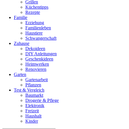
Grillen
Küchentipps
Rezepte
Familie
Erziehung
Familienleben
Haustiere
Schwangerschaft
Zuhause
Dekoideen
DIY Anleitungen
Geschenkideen
Heimwerken
Renovieren
Garten
Gartenarbeit
Pflanzen
Test & Vergleich
Baumarkt
Drogerie & Pflege
Elektronik
Freizeit
Haushalt
Kinder