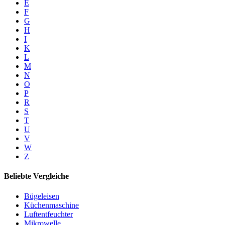
E
F
G
H
I
K
L
M
N
O
P
R
S
T
U
V
W
Z
Beliebte Vergleiche
Bügeleisen
Küchenmaschine
Luftentfeuchter
Mikrowelle