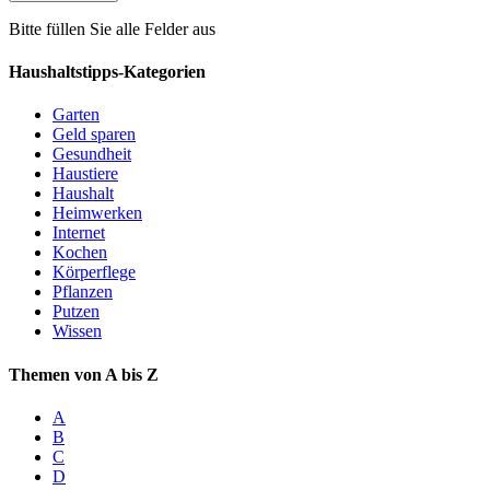
Bitte füllen Sie alle Felder aus
Haushaltstipps-Kategorien
Garten
Geld sparen
Gesundheit
Haustiere
Haushalt
Heimwerken
Internet
Kochen
Körperflege
Pflanzen
Putzen
Wissen
Themen von A bis Z
A
B
C
D