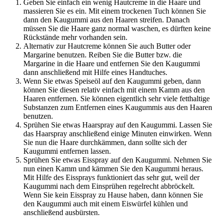
Geben Sie einfach ein wenig Hautcreme in die Haare und
massieren Sie es ein. Mit einem trockenen Tuch können Sie
dann den Kaugummi aus den Haaren streifen. Danach
müssen Sie die Haare ganz normal waschen, es dürften keine
Rückstände mehr vorhanden sein.
Alternativ zur Hautcreme können Sie auch Butter oder
Margarine benutzen. Reiben Sie die Butter bzw. die
Margarine in die Haare und entfernen Sie den Kaugummi
dann anschließend mit Hilfe eines Handtuches.
Wenn Sie etwas Speiseöl auf den Kaugummi geben, dann
können Sie diesen relativ einfach mit einem Kamm aus den
Haaren entfernen. Sie können eigentlich sehr viele fetthaltige
Substanzen zum Entfernen eines Kaugummis aus den Haaren
benutzen.
Sprühen Sie etwas Haarspray auf den Kaugummi. Lassen Sie
das Haarspray anschließend einige Minuten einwirken. Wenn
Sie nun die Haare durchkämmen, dann sollte sich der
Kaugummi entfernen lassen.
Sprühen Sie etwas Eisspray auf den Kaugummi. Nehmen Sie
nun einen Kamm und kämmen Sie den Kaugummi heraus.
Mit Hilfe des Eissprays funktioniert das sehr gut, weil der
Kaugummi nach dem Einsprühen regelrecht abbröckelt.
Wenn Sie kein Eisspray zu Hause haben, dann können Sie
den Kaugummi auch mit einem Eiswürfel kühlen und
anschließend ausbürsten.