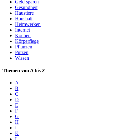
Geld sparen
Gesundheit
Haustiere
Haushalt
Heimwerken
Internet
Kochen
Körperflege
Pflanzen
Putzen
Wissen
Themen von A bis Z
A
B
C
D
E
F
G
H
I
K
L