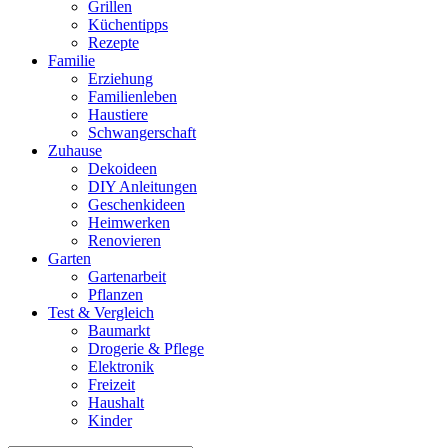
Grillen
Küchentipps
Rezepte
Familie
Erziehung
Familienleben
Haustiere
Schwangerschaft
Zuhause
Dekoideen
DIY Anleitungen
Geschenkideen
Heimwerken
Renovieren
Garten
Gartenarbeit
Pflanzen
Test & Vergleich
Baumarkt
Drogerie & Pflege
Elektronik
Freizeit
Haushalt
Kinder