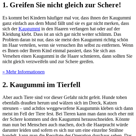
1. Greifen Sie nicht gleich zur Schere!
Es kommt bei Kindern häufiger mal vor, dass ihnen der Kaugummi
ganz einfach aus dem Mund fällt und sie es gar nicht merken, dass
sich der
Kaugummi
in den Haaren verfangen hat oder auf der
Kleidung klebt. Dass ist an sich gar nicht weiter schlimm. Das
Problem daran ist nur, dass sie meist den Kaugummi richtig schön
im Haar verteilen, wenn sie versuchen ihn selbst zu entfernen. Wenn
es Ihnen oder Ihrem Kind einmal passiert, dass Sie sich aus
Versehen einen Kaugummi in die Haare schmieren, dann sollten Sie
nicht gleich verzweifeln und zur Schere greifen.
» Mehr Informationen
2. Kaugummi im Tierfell
Aber auch Tiere sind vor dieser Gefahr nicht gefeit. Hunde toben
ebenfalls draußen herum und wälzen sich im Dreck, Katzen
streunen – und achtlos weggeworfene Kaugummis kleben sich dann
meist im Fell der Tiere fest. Bei Tieren kann man dann noch eher mit
der Schere kommen und den Kaugummi herausschneiden. Könnte
man nun bei Menschen auch machen, doch die Haarpracht würde
darunter leiden und sofern es sich nur um eine einzelne Strähne
handelt, kann man die Resultate der Operation durchaus sehen. Das