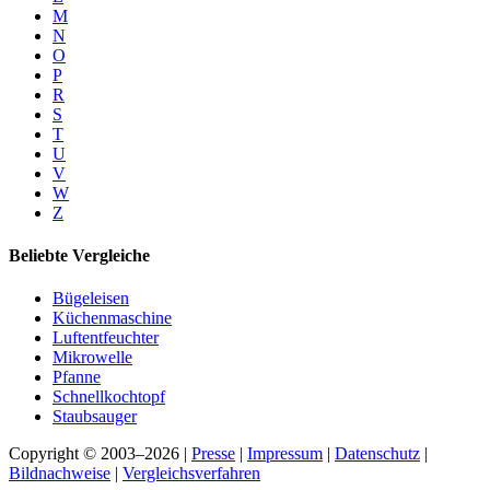
M
N
O
P
R
S
T
U
V
W
Z
Beliebte Vergleiche
Bügeleisen
Küchenmaschine
Luftentfeuchter
Mikrowelle
Pfanne
Schnellkochtopf
Staubsauger
Copyright © 2003–2026 |
Presse
|
Impressum
|
Datenschutz
|
Bildnachweise
|
Vergleichsverfahren