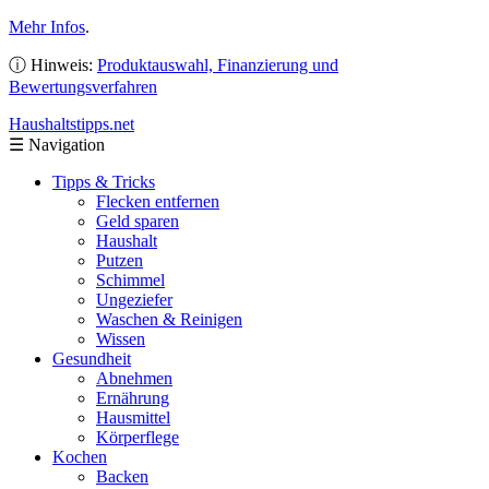
Mehr Infos
.
ⓘ Hinweis:
Produktauswahl, Finanzierung und
Bewertungsverfahren
Haushaltstipps
.net
☰
Navigation
Tipps & Tricks
Flecken entfernen
Geld sparen
Haushalt
Putzen
Schimmel
Ungeziefer
Waschen & Reinigen
Wissen
Gesundheit
Abnehmen
Ernährung
Hausmittel
Körperflege
Kochen
Backen