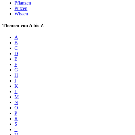
Pflanzen
Putzen
Wissen
Themen von A bis Z
A
B
C
D
E
F
G
H
I
K
L
M
N
O
P
R
S
T
U