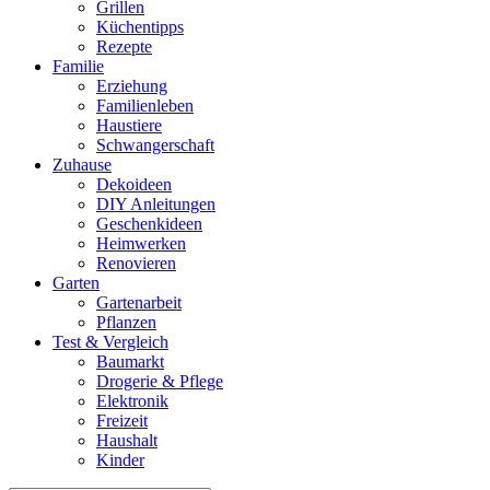
Grillen
Küchentipps
Rezepte
Familie
Erziehung
Familienleben
Haustiere
Schwangerschaft
Zuhause
Dekoideen
DIY Anleitungen
Geschenkideen
Heimwerken
Renovieren
Garten
Gartenarbeit
Pflanzen
Test & Vergleich
Baumarkt
Drogerie & Pflege
Elektronik
Freizeit
Haushalt
Kinder