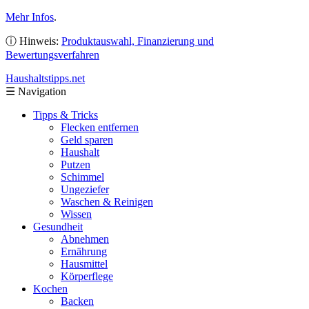
Mehr Infos
.
ⓘ Hinweis:
Produktauswahl, Finanzierung und
Bewertungsverfahren
Haushaltstipps
.net
☰
Navigation
Tipps & Tricks
Flecken entfernen
Geld sparen
Haushalt
Putzen
Schimmel
Ungeziefer
Waschen & Reinigen
Wissen
Gesundheit
Abnehmen
Ernährung
Hausmittel
Körperflege
Kochen
Backen