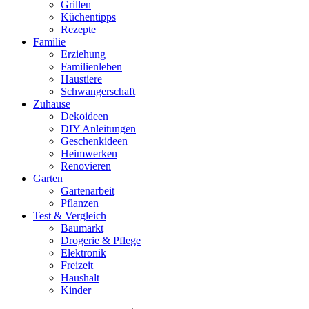
Grillen
Küchentipps
Rezepte
Familie
Erziehung
Familienleben
Haustiere
Schwangerschaft
Zuhause
Dekoideen
DIY Anleitungen
Geschenkideen
Heimwerken
Renovieren
Garten
Gartenarbeit
Pflanzen
Test & Vergleich
Baumarkt
Drogerie & Pflege
Elektronik
Freizeit
Haushalt
Kinder