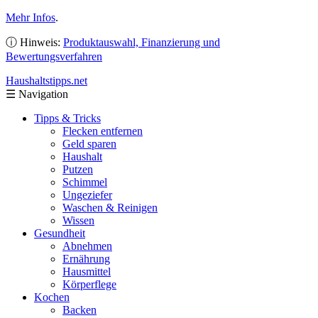
Mehr Infos
.
ⓘ Hinweis:
Produktauswahl, Finanzierung und
Bewertungsverfahren
Haushaltstipps
.net
☰
Navigation
Tipps & Tricks
Flecken entfernen
Geld sparen
Haushalt
Putzen
Schimmel
Ungeziefer
Waschen & Reinigen
Wissen
Gesundheit
Abnehmen
Ernährung
Hausmittel
Körperflege
Kochen
Backen