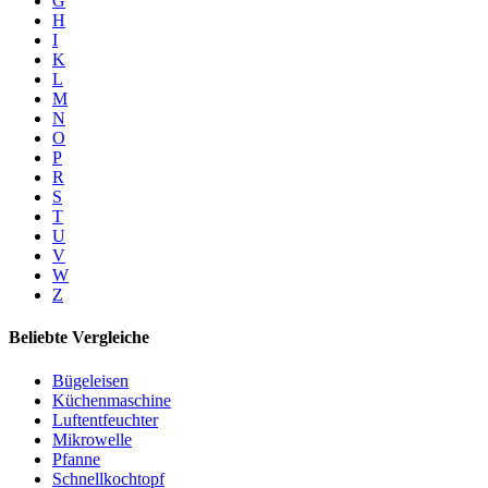
G
H
I
K
L
M
N
O
P
R
S
T
U
V
W
Z
Beliebte Vergleiche
Bügeleisen
Küchenmaschine
Luftentfeuchter
Mikrowelle
Pfanne
Schnellkochtopf