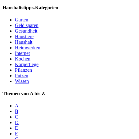
Haushaltstipps-Kategorien
Garten
Geld sparen
Gesundheit
Haustiere
Haushalt
Heimwerken
Internet
Kochen
Körperflege
Pflanzen
Putzen
Wissen
Themen von A bis Z
A
B
C
D
E
F