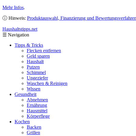
Mehr Infos
.
ⓘ Hinweis:
Produktauswahl, Finanzierung und Bewertungsverfahre
Haushaltstipps
.net
☰
Navigation
Tipps & Tricks
Flecken entfernen
Geld sparen
Haushalt
Putzen
Schimmel
Ungeziefer
Waschen & Reinigen
Wissen
Gesundheit
Abnehmen
Ernährung
Hausmittel
Körperflege
Kochen
Backen
Grillen