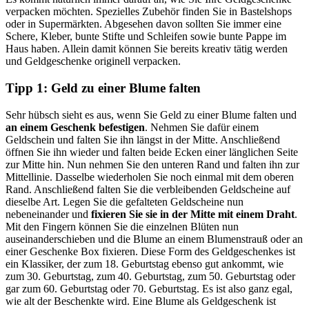
verpacken möchten. Spezielles Zubehör finden Sie in Bastelshops
oder in Supermärkten. Abgesehen davon sollten Sie immer eine
Schere, Kleber, bunte Stifte und Schleifen sowie bunte Pappe im
Haus haben. Allein damit können Sie bereits kreativ tätig werden
und Geldgeschenke originell verpacken.
Tipp 1: Geld zu einer Blume falten
Sehr hübsch sieht es aus, wenn Sie Geld zu einer Blume falten und
an einem Geschenk befestigen
. Nehmen Sie dafür einem
Geldschein und falten Sie ihn längst in der Mitte. Anschließend
öffnen Sie ihn wieder und falten beide Ecken einer länglichen Seite
zur Mitte hin. Nun nehmen Sie den unteren Rand und falten ihn zur
Mittellinie. Dasselbe wiederholen Sie noch einmal mit dem oberen
Rand. Anschließend falten Sie die verbleibenden Geldscheine auf
dieselbe Art. Legen Sie die gefalteten Geldscheine nun
nebeneinander und
fixieren Sie sie in der Mitte mit einem Draht
.
Mit den Fingern können Sie die einzelnen Blüten nun
auseinanderschieben und die Blume an einem Blumenstrauß oder an
einer Geschenke Box fixieren. Diese Form des Geldgeschenkes ist
ein Klassiker, der zum 18. Geburtstag ebenso gut ankommt, wie
zum 30. Geburtstag, zum 40. Geburtstag, zum 50. Geburtstag oder
gar zum 60. Geburtstag oder 70. Geburtstag. Es ist also ganz egal,
wie alt der Beschenkte wird. Eine Blume als Geldgeschenk ist