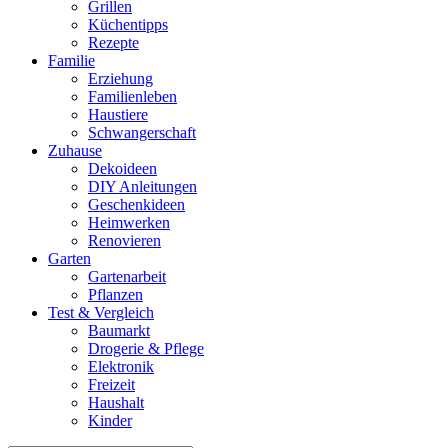
Grillen
Küchentipps
Rezepte
Familie
Erziehung
Familienleben
Haustiere
Schwangerschaft
Zuhause
Dekoideen
DIY Anleitungen
Geschenkideen
Heimwerken
Renovieren
Garten
Gartenarbeit
Pflanzen
Test & Vergleich
Baumarkt
Drogerie & Pflege
Elektronik
Freizeit
Haushalt
Kinder