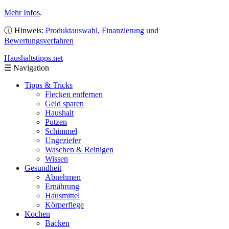
Mehr Infos
.
ⓘ Hinweis:
Produktauswahl, Finanzierung und
Bewertungsverfahren
Haushaltstipps
.net
☰
Navigation
Tipps & Tricks
Flecken entfernen
Geld sparen
Haushalt
Putzen
Schimmel
Ungeziefer
Waschen & Reinigen
Wissen
Gesundheit
Abnehmen
Ernährung
Hausmittel
Körperflege
Kochen
Backen