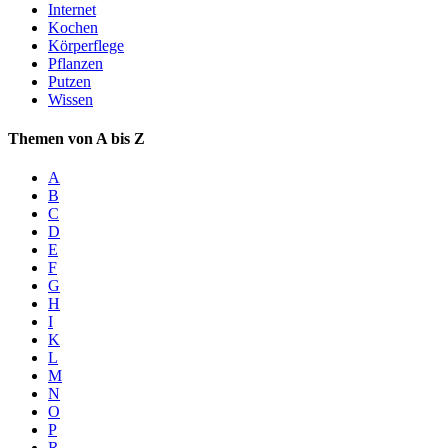
Internet
Kochen
Körperflege
Pflanzen
Putzen
Wissen
Themen von A bis Z
A
B
C
D
E
F
G
H
I
K
L
M
N
O
P
R