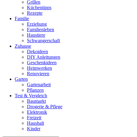
Grillen
Küchentipps
Rezepte
Familie
Erziehung
Familienleben
Haustiere
Schwangerschaft
Zuhause
Dekoideen
DIY Anleitungen
Geschenkideen
Heimwerken
Renovieren
Garten
Gartenarbeit
Pflanzen
Test & Vergleich
Baumarkt
Drogerie & Pflege
Elektronik
Freizeit
Haushalt
Kinder