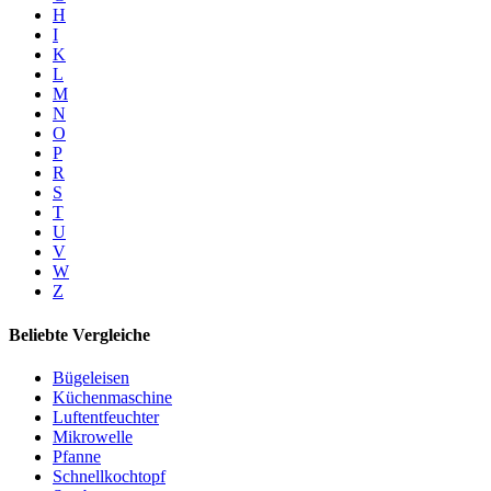
H
I
K
L
M
N
O
P
R
S
T
U
V
W
Z
Beliebte Vergleiche
Bügeleisen
Küchenmaschine
Luftentfeuchter
Mikrowelle
Pfanne
Schnellkochtopf