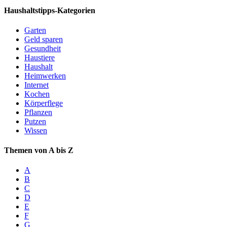
Haushaltstipps-Kategorien
Garten
Geld sparen
Gesundheit
Haustiere
Haushalt
Heimwerken
Internet
Kochen
Körperflege
Pflanzen
Putzen
Wissen
Themen von A bis Z
A
B
C
D
E
F
G