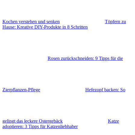
Kochen verstehen und senken
Töpfern zu
Hause: Kreative DIY-Produkte in 8 Schritten
Rosen zurückschneiden: 9 Tipps für die
Zierpflanzen-Pflege
Hefezopf backen: So
gelingt das leckere Ostergebäck
Katze
adoptieren: 3 Tipps für Katzenliebhaber