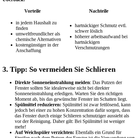
Vorteile
Nachteile
in jedem Haushalt zu
hartnäckiger Schmutz evtl.
finden
schwer löslich
umweltfreundlicher als
höherer arbeitsaufwand bei
chemische Alternativen
hartnäckigen
kostengünstiger in der
Verschmutzungen
Anschaffung
3. Tipp: So vermeiden Sie Schlieren
Direkte Sonneneinstrahlung meiden
: Das Putzen der
Fenster sollten Sie idealerweise nicht bei direkter
Sonneneinstrahlung erledigen. Warten Sie den richtigen
Moment ab, bis das gewünschte Fenster im Schatten liegt.
Spülmittel reduzieren:
Spülmittel ist zwar fettlösend, kann
jedoch bei einer zu hohen Konzentration dafür sorgen, dass
das Fenster durch einige Schlieren schmutziger aussieht als
vor der Reinigung. Daher gilt: Bei Spülmittel ist weniger
mehr!
Auf Weichspüler verzichten:
Ebenfalls ein Grund für
Streifen nach dem Putzen der Fenster ist die Verwendung von