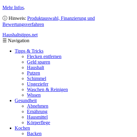
Mehr Infos
.
ⓘ Hinweis:
Produktauswahl, Finanzierung und
Bewertungsverfahren
Haushaltstipps
.net
☰
Navigation
Tipps & Tricks
Flecken entfernen
Geld sparen
Haushalt
Putzen
Schimmel
Ungeziefer
Waschen & Reinigen
Wissen
Gesundheit
Abnehmen
Ernährung
Hausmittel
Körperflege
Kochen
Backen