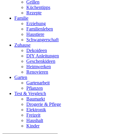
Grillen
Küchentipps
Rezepte
Familie
Erziehung
Familienleben
Haustiere
Schwangerschaft
Zuhause
Dekoideen
DIY Anleitungen
Geschenkideen
Heimwerken
Renovieren
Garten
Gartenarbeit
Pflanzen
Test & Vergleich
Baumarkt
Drogerie & Pflege
Elektronik
Freizeit
Haushalt
Kinder