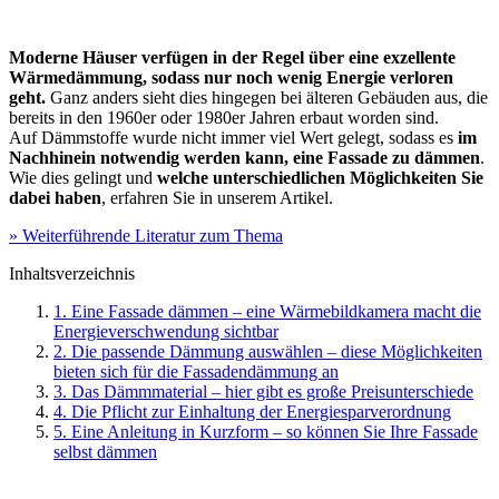
Moderne Häuser verfügen in der Regel über eine exzellente
Wärmedämmung, sodass nur noch wenig Energie verloren
geht.
Ganz anders sieht dies hingegen bei älteren Gebäuden aus, die
bereits in den 1960er oder 1980er Jahren erbaut worden sind.
Auf Dämmstoffe wurde nicht immer viel Wert gelegt, sodass es
im
Nachhinein notwendig werden kann, eine Fassade zu dämmen
.
Wie dies gelingt und
welche unterschiedlichen Möglichkeiten Sie
dabei haben
, erfahren Sie in unserem Artikel.
» Weiterführende Literatur zum Thema
Inhaltsverzeichnis
1. Eine Fassade dämmen – eine Wärmebildkamera macht die
Energieverschwendung sichtbar
2. Die passende Dämmung auswählen – diese Möglichkeiten
bieten sich für die Fassadendämmung an
3. Das Dämmmaterial – hier gibt es große Preisunterschiede
4. Die Pflicht zur Einhaltung der Energiesparverordnung
5. Eine Anleitung in Kurzform – so können Sie Ihre Fassade
selbst dämmen