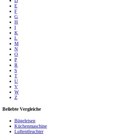
D
E
F
G
H
I
K
L
M
N
O
P
R
S
T
U
V
W
Z
Beliebte Vergleiche
Bügeleisen
Küchenmaschine
Luftentfeuchter