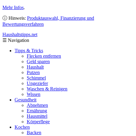
Mehr Infos
.
ⓘ Hinweis:
Produktauswahl, Finanzierung und
Bewertungsverfahren
Haushaltstipps
.net
☰
Navigation
Tipps & Tricks
Flecken entfernen
Geld sparen
Haushalt
Putzen
Schimmel
Ungeziefer
Waschen & Reinigen
Wissen
Gesundheit
Abnehmen
Ernährung
Hausmittel
Körperflege
Kochen
Backen