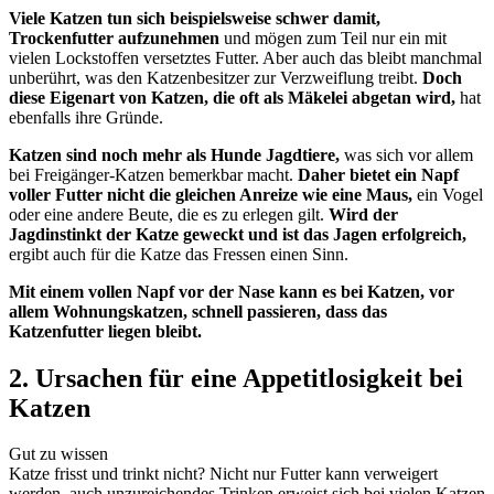
Viele Katzen tun sich beispielsweise schwer damit,
Trockenfutter aufzunehmen
und mögen zum Teil nur ein mit
vielen Lockstoffen versetztes Futter. Aber auch das bleibt manchmal
unberührt, was den Katzenbesitzer zur Verzweiflung treibt.
Doch
diese Eigenart von Katzen, die oft als Mäkelei abgetan wird,
hat
ebenfalls ihre Gründe.
Katzen sind noch mehr als Hunde Jagdtiere,
was sich vor allem
bei Freigänger-Katzen bemerkbar macht.
Daher bietet ein Napf
voller Futter nicht die gleichen Anreize wie eine Maus,
ein Vogel
oder eine andere Beute, die es zu erlegen gilt.
Wird der
Jagdinstinkt der Katze geweckt und ist das Jagen erfolgreich,
ergibt auch für die Katze das Fressen einen Sinn.
Mit einem vollen Napf vor der Nase kann es bei Katzen, vor
allem Wohnungskatzen, schnell passieren, dass das
Katzenfutter liegen bleibt.
2. Ursachen für eine Appetitlosigkeit bei
Katzen
Gut zu wissen
Katze frisst und trinkt nicht? Nicht nur Futter kann verweigert
werden, auch unzureichendes Trinken erweist sich bei vielen Katzen