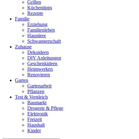
Grillen
Küchentipps
Rezepte
Familie
Erziehung
Familienleben
Haustiere
Schwangerschaft
Zuhause
Dekoideen
DIY Anleitungen
Geschenkideen
Heimwerken
Renovieren
Garten
Gartenarbeit
Pflanzen
Test & Vergleich
Baumarkt
Drogerie & Pflege
Elektronik
Freizeit
Haushalt
Kinder