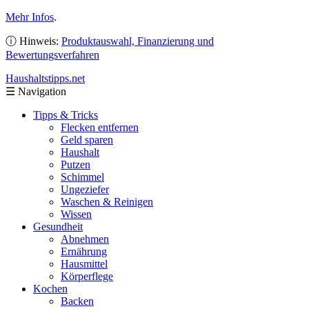
Mehr Infos
.
ⓘ Hinweis:
Produktauswahl, Finanzierung und
Bewertungsverfahren
Haushaltstipps
.net
☰
Navigation
Tipps & Tricks
Flecken entfernen
Geld sparen
Haushalt
Putzen
Schimmel
Ungeziefer
Waschen & Reinigen
Wissen
Gesundheit
Abnehmen
Ernährung
Hausmittel
Körperflege
Kochen
Backen