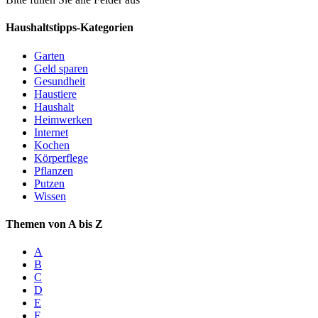
Haushaltstipps-Kategorien
Garten
Geld sparen
Gesundheit
Haustiere
Haushalt
Heimwerken
Internet
Kochen
Körperflege
Pflanzen
Putzen
Wissen
Themen von A bis Z
A
B
C
D
E
F