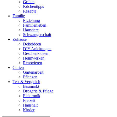
Grillen
Küchentipps
Rezepte
Familie
Erziehung
Familienleben
Haustiere
Schwangerschaft
Zuhause
Dekoideen
DIY Anleitungen
Geschenkideen
Heimwerken
Renovieren
Garten
Gartenarbeit
Pflanzen
Test & Vergleich
Baumarkt
Drogerie & Pflege
Elektronik
Freizeit
Haushalt
Kinder