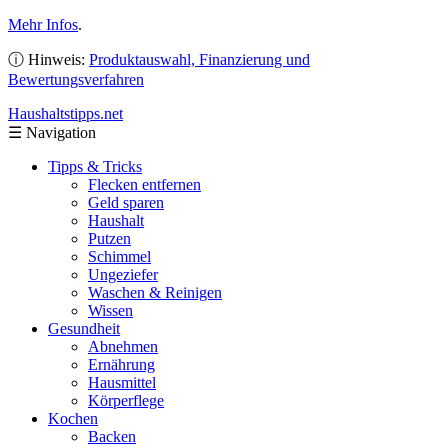
Mehr Infos
.
ⓘ Hinweis:
Produktauswahl, Finanzierung und
Bewertungsverfahren
Haushaltstipps
.net
☰
Navigation
Tipps & Tricks
Flecken entfernen
Geld sparen
Haushalt
Putzen
Schimmel
Ungeziefer
Waschen & Reinigen
Wissen
Gesundheit
Abnehmen
Ernährung
Hausmittel
Körperflege
Kochen
Backen