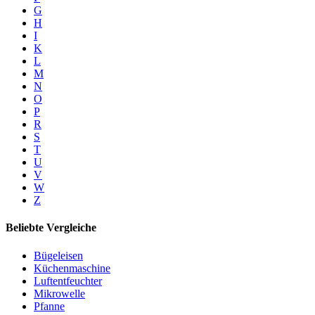
G
H
I
K
L
M
N
O
P
R
S
T
U
V
W
Z
Beliebte Vergleiche
Bügeleisen
Küchenmaschine
Luftentfeuchter
Mikrowelle
Pfanne