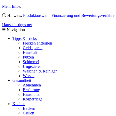
Mehr Infos
.
ⓘ Hinweis:
Produktauswahl, Finanzierung und Bewertungsverfahre
Haushaltstipps
.net
☰
Navigation
Tipps & Tricks
Flecken entfernen
Geld sparen
Haushalt
Putzen
Schimmel
Ungeziefer
Waschen & Reinigen
Wissen
Gesundheit
Abnehmen
Ernährung
Hausmittel
Körperflege
Kochen
Backen
Grillen