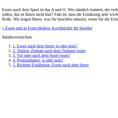
Essen nach dem Sport ist das A und O. Wer nämlich trainiert, der ve
sollen, das ist Ihnen nicht klar? Fakt ist, dass die Ernährung sehr wic
Rolle. Wir zeigen Ihnen, was Sie beachten müssen, wenn Sie die Ern
» Essen und in Form bleiben: Kochbücher für Sportler
Inhaltsverzeichnis
1. Essen nach dem Sport: ja oder nein?
2. Timing: Zeitnah nach dem Training essen
3. Vor oder nach dem Sport essen?
4. Proteinshakes: ja oder nein?
5. Richtige Ernährung: Essen nach dem Sport