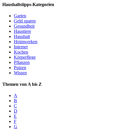
Haushaltstipps-Kategorien
Garten
Geld sparen
Gesundheit
Haustiere
Haushalt
Heimwerken
Internet
Kochen
Körperflege
Pflanzen
Putzen
Wissen
Themen von A bis Z
A
B
C
D
E
F
G