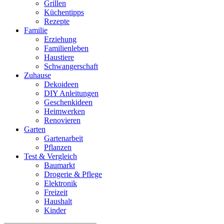
Grillen
Küchentipps
Rezepte
Familie
Erziehung
Familienleben
Haustiere
Schwangerschaft
Zuhause
Dekoideen
DIY Anleitungen
Geschenkideen
Heimwerken
Renovieren
Garten
Gartenarbeit
Pflanzen
Test & Vergleich
Baumarkt
Drogerie & Pflege
Elektronik
Freizeit
Haushalt
Kinder