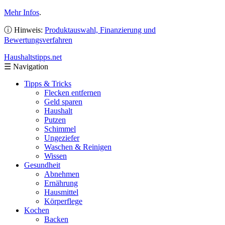
Mehr Infos
.
ⓘ Hinweis:
Produktauswahl, Finanzierung und
Bewertungsverfahren
Haushaltstipps
.net
☰
Navigation
Tipps & Tricks
Flecken entfernen
Geld sparen
Haushalt
Putzen
Schimmel
Ungeziefer
Waschen & Reinigen
Wissen
Gesundheit
Abnehmen
Ernährung
Hausmittel
Körperflege
Kochen
Backen