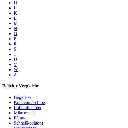
H
I
K
L
M
N
O
P
R
S
T
U
V
W
Z
Beliebte Vergleiche
Bügeleisen
Küchenmaschine
Luftentfeuchter
Mikrowelle
Pfanne
Schnellkochtopf