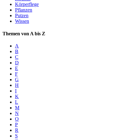
Körperflege
Pflanzen
Putzen
Wissen
Themen von A bis Z
A
B
C
D
E
F
G
H
I
K
L
M
N
O
P
R
S