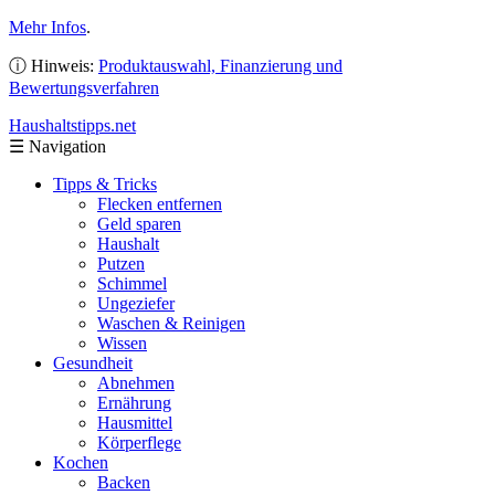
Mehr Infos
.
ⓘ Hinweis:
Produktauswahl, Finanzierung und
Bewertungsverfahren
Haushaltstipps
.net
☰
Navigation
Tipps & Tricks
Flecken entfernen
Geld sparen
Haushalt
Putzen
Schimmel
Ungeziefer
Waschen & Reinigen
Wissen
Gesundheit
Abnehmen
Ernährung
Hausmittel
Körperflege
Kochen
Backen