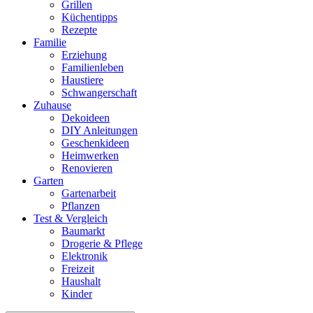
Grillen
Küchentipps
Rezepte
Familie
Erziehung
Familienleben
Haustiere
Schwangerschaft
Zuhause
Dekoideen
DIY Anleitungen
Geschenkideen
Heimwerken
Renovieren
Garten
Gartenarbeit
Pflanzen
Test & Vergleich
Baumarkt
Drogerie & Pflege
Elektronik
Freizeit
Haushalt
Kinder