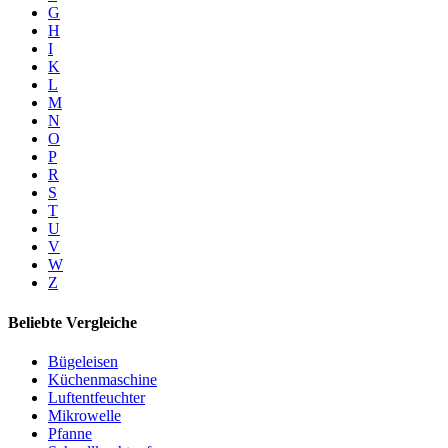
G
H
I
K
L
M
N
O
P
R
S
T
U
V
W
Z
Beliebte Vergleiche
Bügeleisen
Küchenmaschine
Luftentfeuchter
Mikrowelle
Pfanne