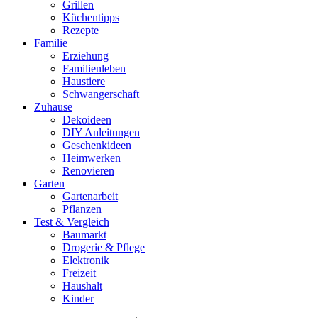
Grillen
Küchentipps
Rezepte
Familie
Erziehung
Familienleben
Haustiere
Schwangerschaft
Zuhause
Dekoideen
DIY Anleitungen
Geschenkideen
Heimwerken
Renovieren
Garten
Gartenarbeit
Pflanzen
Test & Vergleich
Baumarkt
Drogerie & Pflege
Elektronik
Freizeit
Haushalt
Kinder