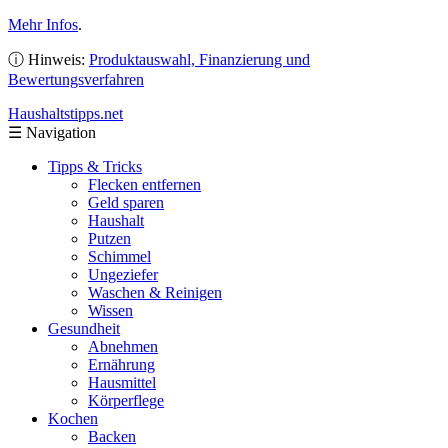
Mehr Infos
.
ⓘ Hinweis:
Produktauswahl, Finanzierung und
Bewertungsverfahren
Haushaltstipps
.net
☰
Navigation
Tipps & Tricks
Flecken entfernen
Geld sparen
Haushalt
Putzen
Schimmel
Ungeziefer
Waschen & Reinigen
Wissen
Gesundheit
Abnehmen
Ernährung
Hausmittel
Körperflege
Kochen
Backen