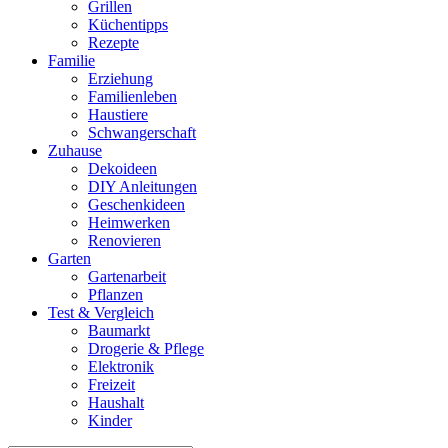
Grillen
Küchentipps
Rezepte
Familie
Erziehung
Familienleben
Haustiere
Schwangerschaft
Zuhause
Dekoideen
DIY Anleitungen
Geschenkideen
Heimwerken
Renovieren
Garten
Gartenarbeit
Pflanzen
Test & Vergleich
Baumarkt
Drogerie & Pflege
Elektronik
Freizeit
Haushalt
Kinder