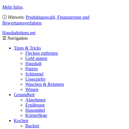
Mehr Infos
.
ⓘ Hinweis:
Produktauswahl, Finanzierung und
Bewertungsverfahren
Haushaltstipps
.net
☰
Navigation
Tipps & Tricks
Flecken entfernen
Geld sparen
Haushalt
Putzen
Schimmel
Ungeziefer
Waschen & Reinigen
Wissen
Gesundheit
Abnehmen
Ernährung
Hausmittel
Körperflege
Kochen
Backen