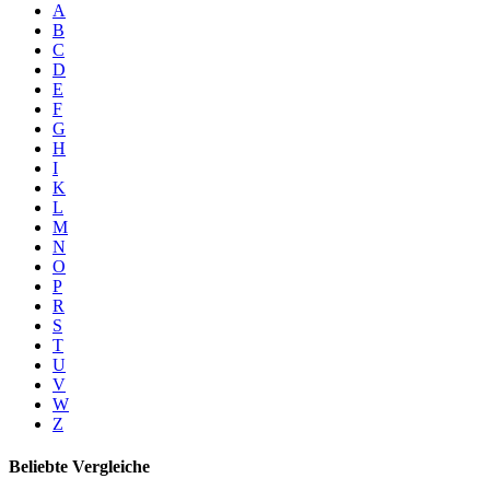
A
B
C
D
E
F
G
H
I
K
L
M
N
O
P
R
S
T
U
V
W
Z
Beliebte Vergleiche