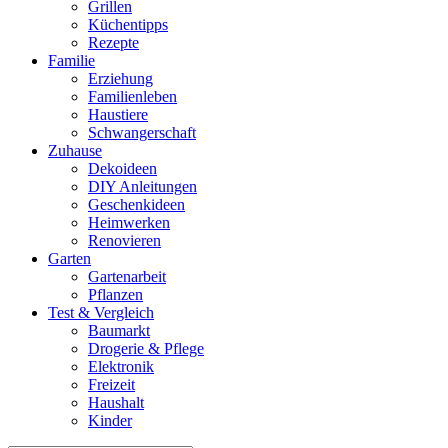
Grillen
Küchentipps
Rezepte
Familie
Erziehung
Familienleben
Haustiere
Schwangerschaft
Zuhause
Dekoideen
DIY Anleitungen
Geschenkideen
Heimwerken
Renovieren
Garten
Gartenarbeit
Pflanzen
Test & Vergleich
Baumarkt
Drogerie & Pflege
Elektronik
Freizeit
Haushalt
Kinder