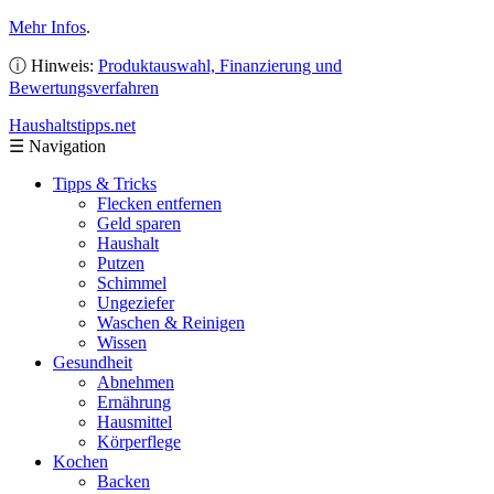
Mehr Infos
.
ⓘ Hinweis:
Produktauswahl, Finanzierung und
Bewertungsverfahren
Haushaltstipps
.net
☰
Navigation
Tipps & Tricks
Flecken entfernen
Geld sparen
Haushalt
Putzen
Schimmel
Ungeziefer
Waschen & Reinigen
Wissen
Gesundheit
Abnehmen
Ernährung
Hausmittel
Körperflege
Kochen
Backen