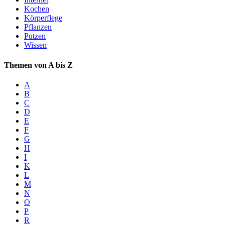
Kochen
Körperflege
Pflanzen
Putzen
Wissen
Themen von A bis Z
A
B
C
D
E
F
G
H
I
K
L
M
N
O
P
R