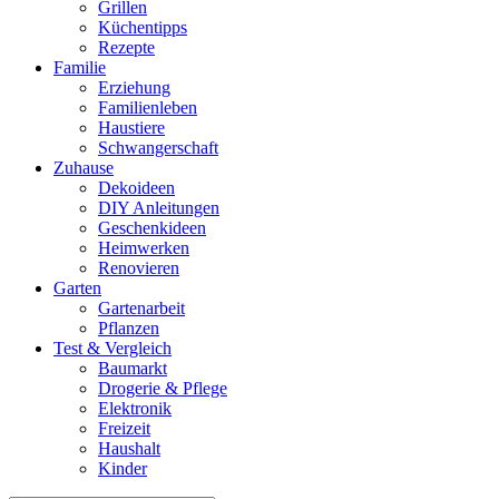
Grillen
Küchentipps
Rezepte
Familie
Erziehung
Familienleben
Haustiere
Schwangerschaft
Zuhause
Dekoideen
DIY Anleitungen
Geschenkideen
Heimwerken
Renovieren
Garten
Gartenarbeit
Pflanzen
Test & Vergleich
Baumarkt
Drogerie & Pflege
Elektronik
Freizeit
Haushalt
Kinder