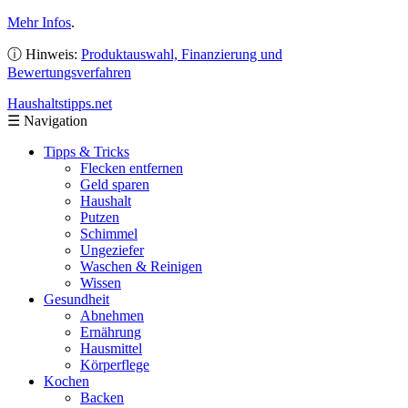
Mehr Infos
.
ⓘ Hinweis:
Produktauswahl, Finanzierung und
Bewertungsverfahren
Haushaltstipps
.net
☰
Navigation
Tipps & Tricks
Flecken entfernen
Geld sparen
Haushalt
Putzen
Schimmel
Ungeziefer
Waschen & Reinigen
Wissen
Gesundheit
Abnehmen
Ernährung
Hausmittel
Körperflege
Kochen
Backen