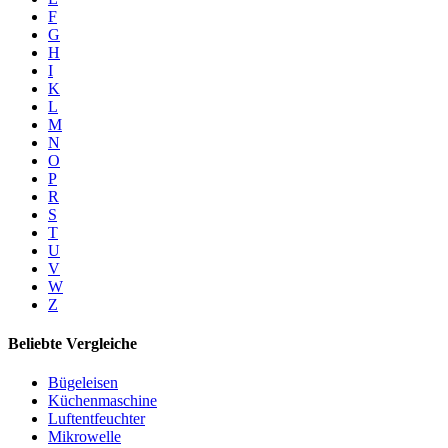
F
G
H
I
K
L
M
N
O
P
R
S
T
U
V
W
Z
Beliebte Vergleiche
Bügeleisen
Küchenmaschine
Luftentfeuchter
Mikrowelle