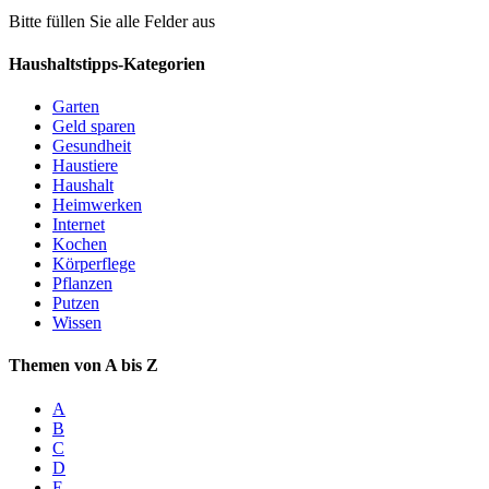
Bitte füllen Sie alle Felder aus
Haushaltstipps-Kategorien
Garten
Geld sparen
Gesundheit
Haustiere
Haushalt
Heimwerken
Internet
Kochen
Körperflege
Pflanzen
Putzen
Wissen
Themen von A bis Z
A
B
C
D
E