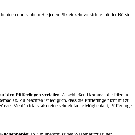
hentuch und säubern Sie jeden Pilz einzeln vorsichtig mit der Bürste.
uf den Pfifferlingen verteilen
. Anschließend kommen die Pilze in
d ab. Zu beachten ist lediglich, dass die Pfifferlinge nicht mit zu
asser Mehl Trick ist also eine sehr einfache Möglichkeit, Pfifferlinge
s Küchenpapier
ab, um überschüssiges Wasser aufzusaugen.