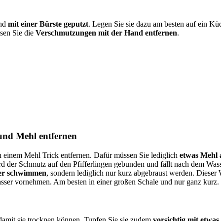
nd
mit einer Bürste geputzt
. Legen Sie sie dazu am besten auf ein Küc
ssen Sie die
Verschmutzungen mit der Hand entfernen
.
und Mehl entfernen
 einem Mehl Trick entfernen. Dafür müssen Sie lediglich
etwas Mehl a
der Schmutz auf den Pfifferlingen gebunden und fällt nach dem Wasserba
ser schwimmen
, sondern lediglich nur kurz abgebraust werden. Dieser W
asser vornehmen. Am besten in einer großen Schale und nur ganz kurz.
 damit sie trocknen können.
Tupfen Sie sie zudem
vorsichtig mit etwa