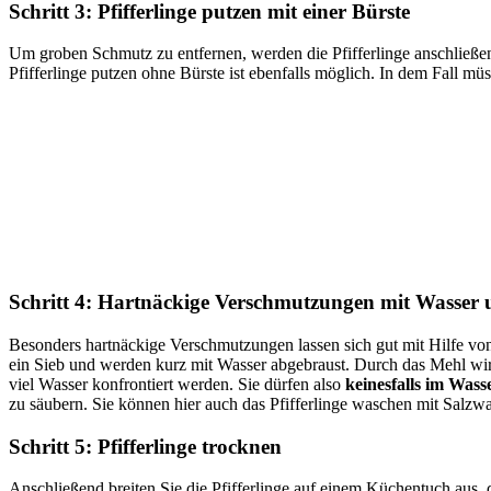
Schritt 3: Pfifferlinge putzen mit einer Bürste
Um groben Schmutz zu entfernen, werden die Pfifferlinge anschließe
Pfifferlinge putzen ohne Bürste ist ebenfalls möglich. In dem Fall mü
Schritt 4: Hartnäckige Verschmutzungen mit Wasser 
Besonders hartnäckige Verschmutzungen lassen sich gut mit Hilfe von
ein Sieb und werden kurz mit Wasser abgebraust. Durch das Mehl wird 
viel Wasser konfrontiert werden. Sie dürfen also
keinesfalls im Was
zu säubern. Sie können hier auch das Pfifferlinge waschen mit Salzw
Schritt 5: Pfifferlinge trocknen
Anschließend breiten Sie die Pfifferlinge auf einem Küchentuch aus,