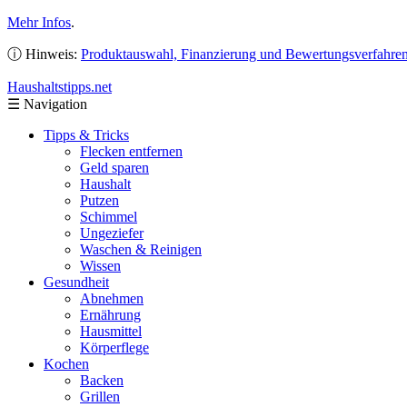
Mehr Infos
.
ⓘ Hinweis:
Produktauswahl, Finanzierung und Bewertungsverfahre
Haushaltstipps
.net
☰
Navigation
Tipps & Tricks
Flecken entfernen
Geld sparen
Haushalt
Putzen
Schimmel
Ungeziefer
Waschen & Reinigen
Wissen
Gesundheit
Abnehmen
Ernährung
Hausmittel
Körperflege
Kochen
Backen
Grillen