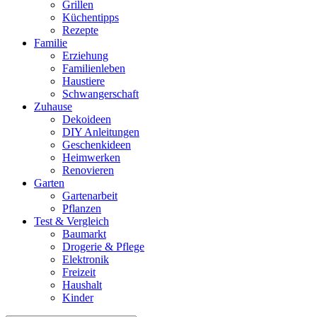
Grillen
Küchentipps
Rezepte
Familie
Erziehung
Familienleben
Haustiere
Schwangerschaft
Zuhause
Dekoideen
DIY Anleitungen
Geschenkideen
Heimwerken
Renovieren
Garten
Gartenarbeit
Pflanzen
Test & Vergleich
Baumarkt
Drogerie & Pflege
Elektronik
Freizeit
Haushalt
Kinder