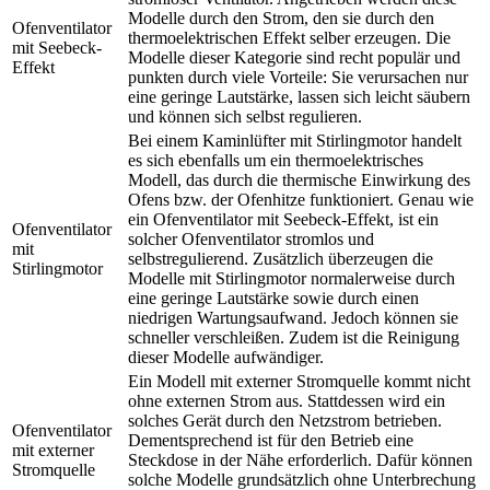
Modelle durch den Strom, den sie durch den
Ofenventilator
thermoelektrischen Effekt selber erzeugen. Die
mit Seebeck-
Modelle dieser Kategorie sind recht populär und
Effekt
punkten durch viele Vorteile: Sie verursachen nur
eine geringe Lautstärke, lassen sich leicht säubern
und können sich selbst regulieren.
Bei einem Kaminlüfter mit Stirlingmotor handelt
es sich ebenfalls um ein thermoelektrisches
Modell, das durch die thermische Einwirkung des
Ofens bzw. der Ofenhitze funktioniert. Genau wie
ein Ofenventilator mit Seebeck-Effekt, ist ein
Ofenventilator
solcher Ofenventilator stromlos und
mit
selbstregulierend. Zusätzlich überzeugen die
Stirlingmotor
Modelle mit Stirlingmotor normalerweise durch
eine geringe Lautstärke sowie durch einen
niedrigen Wartungsaufwand. Jedoch können sie
schneller verschleißen. Zudem ist die Reinigung
dieser Modelle aufwändiger.
Ein Modell mit externer Stromquelle kommt nicht
ohne externen Strom aus. Stattdessen wird ein
solches Gerät durch den Netzstrom betrieben.
Ofenventilator
Dementsprechend ist für den Betrieb eine
mit externer
Steckdose in der Nähe erforderlich. Dafür können
Stromquelle
solche Modelle grundsätzlich ohne Unterbrechung