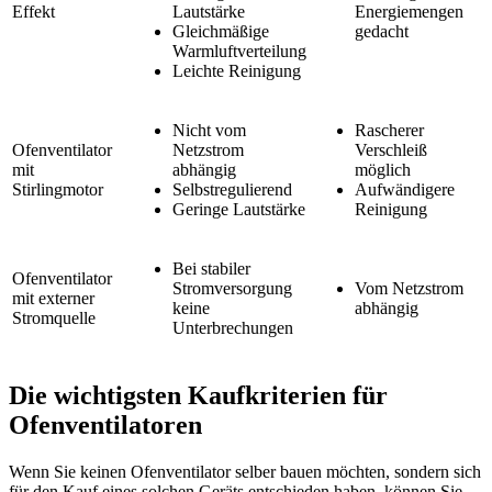
Effekt
Lautstärke
Energiemengen
Gleichmäßige
gedacht
Warmluftverteilung
Leichte Reinigung
Nicht vom
Rascherer
Ofenventilator
Netzstrom
Verschleiß
mit
abhängig
möglich
Stirlingmotor
Selbstregulierend
Aufwändigere
Geringe Lautstärke
Reinigung
Bei stabiler
Ofenventilator
Stromversorgung
Vom Netzstrom
mit externer
keine
abhängig
Stromquelle
Unterbrechungen
Die wichtigsten Kaufkriterien für
Ofenventilatoren
Wenn Sie keinen Ofenventilator selber bauen möchten, sondern sich
für den Kauf eines solchen Geräts entschieden haben, können Sie