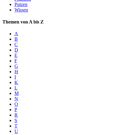
Putzen
Wissen
Themen von A bis Z
A
B
C
D
E
F
G
H
I
K
L
M
N
O
P
R
S
T
U