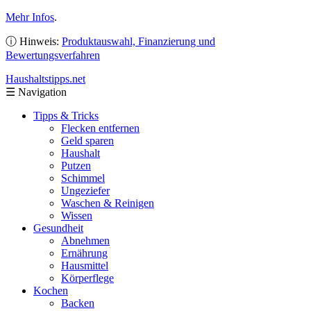
Mehr Infos
.
ⓘ Hinweis:
Produktauswahl, Finanzierung und
Bewertungsverfahren
Haushaltstipps
.net
☰
Navigation
Tipps & Tricks
Flecken entfernen
Geld sparen
Haushalt
Putzen
Schimmel
Ungeziefer
Waschen & Reinigen
Wissen
Gesundheit
Abnehmen
Ernährung
Hausmittel
Körperflege
Kochen
Backen