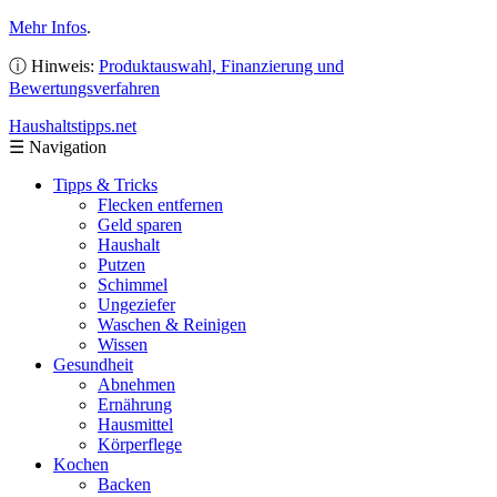
Mehr Infos
.
ⓘ Hinweis:
Produktauswahl, Finanzierung und
Bewertungsverfahren
Haushaltstipps
.net
☰
Navigation
Tipps & Tricks
Flecken entfernen
Geld sparen
Haushalt
Putzen
Schimmel
Ungeziefer
Waschen & Reinigen
Wissen
Gesundheit
Abnehmen
Ernährung
Hausmittel
Körperflege
Kochen
Backen