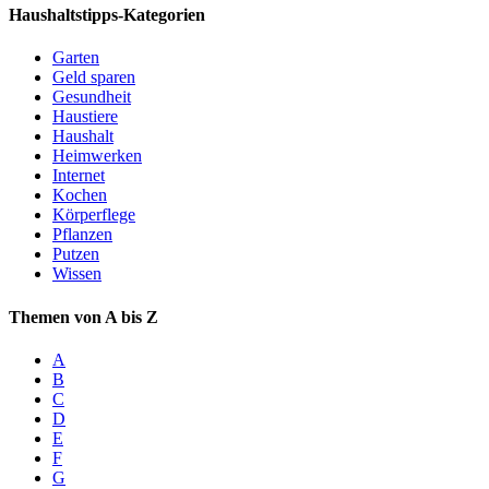
Haushaltstipps-Kategorien
Garten
Geld sparen
Gesundheit
Haustiere
Haushalt
Heimwerken
Internet
Kochen
Körperflege
Pflanzen
Putzen
Wissen
Themen von A bis Z
A
B
C
D
E
F
G