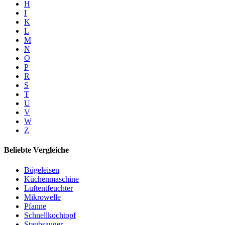
H
I
K
L
M
N
O
P
R
S
T
U
V
W
Z
Beliebte Vergleiche
Bügeleisen
Küchenmaschine
Luftentfeuchter
Mikrowelle
Pfanne
Schnellkochtopf
Staubsauger