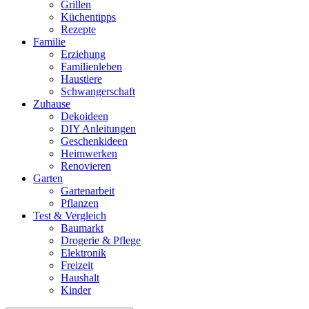
Grillen
Küchentipps
Rezepte
Familie
Erziehung
Familienleben
Haustiere
Schwangerschaft
Zuhause
Dekoideen
DIY Anleitungen
Geschenkideen
Heimwerken
Renovieren
Garten
Gartenarbeit
Pflanzen
Test & Vergleich
Baumarkt
Drogerie & Pflege
Elektronik
Freizeit
Haushalt
Kinder