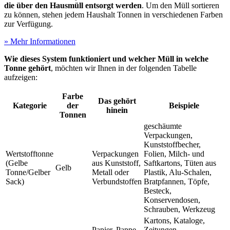
die über den Hausmüll entsorgt werden
. Um den Müll sortieren
zu können, stehen jedem Haushalt Tonnen in verschiedenen Farben
zur Verfügung.
» Mehr Informationen
Wie dieses System funktioniert und welcher Müll in welche
Tonne gehört
, möchten wir Ihnen in der folgenden Tabelle
aufzeigen:
Farbe
Das gehört
Kategorie
der
Beispiele
hinein
Tonnen
geschäumte
Verpackungen,
Kunststoffbecher,
Wertstofftonne
Verpackungen
Folien, Milch- und
(Gelbe
aus Kunststoff,
Saftkartons, Tüten aus
Gelb
Tonne/Gelber
Metall oder
Plastik, Alu-Schalen,
Sack)
Verbundstoffen
Bratpfannen, Töpfe,
Besteck,
Konservendosen,
Schrauben, Werkzeug
Kartons, Kataloge,
Papier, Pappe,
Zeitungen,