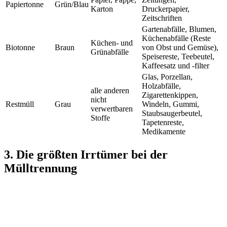
Papiertonne
Grün/Blau
Karton
Druckerpapier,
Zeitschriften
Gartenabfälle, Blumen,
Küchenabfälle (Reste
Küchen- und
Biotonne
Braun
von Obst und Gemüse),
Grünabfälle
Speisereste, Teebeutel,
Kaffeesatz und -filter
Glas, Porzellan,
Holzabfälle,
alle anderen
Zigarettenkippen,
nicht
Restmüll
Grau
Windeln, Gummi,
verwertbaren
Staubsaugerbeutel,
Stoffe
Tapetenreste,
Medikamente
3. Die größten Irrtümer bei der
Mülltrennung