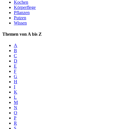
Kochen
Körperflege
Pflanzen
Putzen
Wissen
Themen von A bis Z
A
B
C
D
E
F
G
H
I
K
L
M
N
O
P
R
S