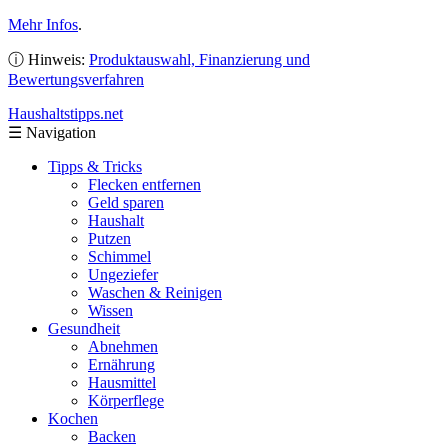
Mehr Infos
.
ⓘ Hinweis:
Produktauswahl, Finanzierung und
Bewertungsverfahren
Haushaltstipps
.net
☰
Navigation
Tipps & Tricks
Flecken entfernen
Geld sparen
Haushalt
Putzen
Schimmel
Ungeziefer
Waschen & Reinigen
Wissen
Gesundheit
Abnehmen
Ernährung
Hausmittel
Körperflege
Kochen
Backen