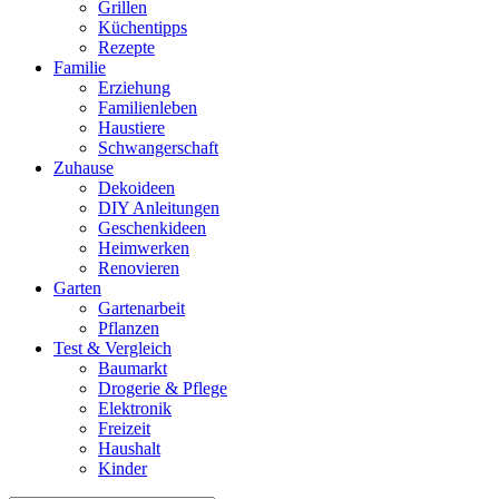
Grillen
Küchentipps
Rezepte
Familie
Erziehung
Familienleben
Haustiere
Schwangerschaft
Zuhause
Dekoideen
DIY Anleitungen
Geschenkideen
Heimwerken
Renovieren
Garten
Gartenarbeit
Pflanzen
Test & Vergleich
Baumarkt
Drogerie & Pflege
Elektronik
Freizeit
Haushalt
Kinder