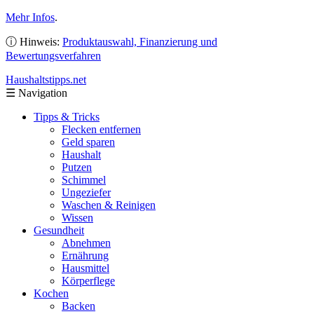
Mehr Infos
.
ⓘ Hinweis:
Produktauswahl, Finanzierung und
Bewertungsverfahren
Haushaltstipps
.net
☰
Navigation
Tipps & Tricks
Flecken entfernen
Geld sparen
Haushalt
Putzen
Schimmel
Ungeziefer
Waschen & Reinigen
Wissen
Gesundheit
Abnehmen
Ernährung
Hausmittel
Körperflege
Kochen
Backen