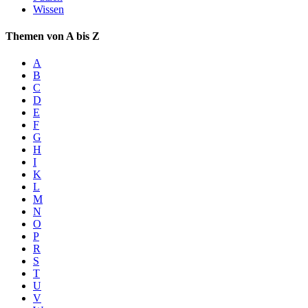
Wissen
Themen von A bis Z
A
B
C
D
E
F
G
H
I
K
L
M
N
O
P
R
S
T
U
V