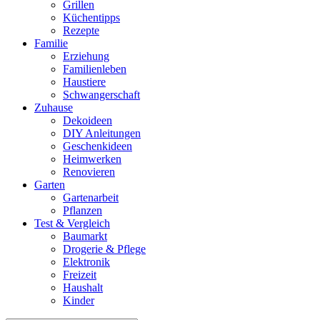
Grillen
Küchentipps
Rezepte
Familie
Erziehung
Familienleben
Haustiere
Schwangerschaft
Zuhause
Dekoideen
DIY Anleitungen
Geschenkideen
Heimwerken
Renovieren
Garten
Gartenarbeit
Pflanzen
Test & Vergleich
Baumarkt
Drogerie & Pflege
Elektronik
Freizeit
Haushalt
Kinder