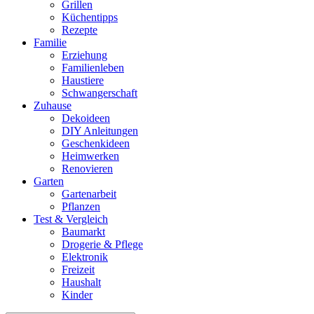
Grillen
Küchentipps
Rezepte
Familie
Erziehung
Familienleben
Haustiere
Schwangerschaft
Zuhause
Dekoideen
DIY Anleitungen
Geschenkideen
Heimwerken
Renovieren
Garten
Gartenarbeit
Pflanzen
Test & Vergleich
Baumarkt
Drogerie & Pflege
Elektronik
Freizeit
Haushalt
Kinder