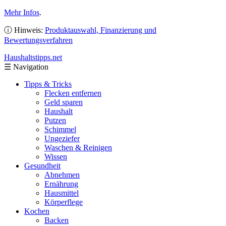
Mehr Infos
.
ⓘ Hinweis:
Produktauswahl, Finanzierung und
Bewertungsverfahren
Haushaltstipps
.net
☰
Navigation
Tipps & Tricks
Flecken entfernen
Geld sparen
Haushalt
Putzen
Schimmel
Ungeziefer
Waschen & Reinigen
Wissen
Gesundheit
Abnehmen
Ernährung
Hausmittel
Körperflege
Kochen
Backen