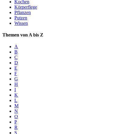
Kochen
Körperflege
Pflanzen
Putzen
Wissen
Themen von A bis Z
A
B
C
D
E
F
G
H
I
K
L
M
N
O
P
R
S