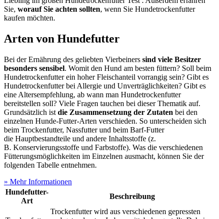
Liebling im großen Hundetrockenfutter Test
. Außerdem erfahren
Sie,
worauf Sie achten sollten
, wenn Sie Hundetrockenfutter
kaufen möchten.
Arten von Hundefutter
Bei der Ernährung des geliebten Vierbeiners
sind viele Besitzer
besonders sensibel
. Womit den Hund am besten füttern? Soll beim
Hundetrockenfutter ein hoher Fleischanteil vorrangig sein? Gibt es
Hundetrockenfutter bei Allergie und Unverträglichkeiten? Gibt es
eine Altersempfehlung, ab wann man Hundetrockenfutter
bereitstellen soll? Viele Fragen tauchen bei dieser Thematik auf.
Grundsätzlich ist
die Zusammensetzung der Zutaten
bei den
einzelnen Hunde-Futter-Arten verschieden. So unterscheiden sich
beim Trockenfutter, Nassfutter und beim Barf-Futter
die Hauptbestandteile und andere Inhaltsstoffe (z.
B. Konservierungsstoffe und Farbstoffe). Was die verschiedenen
Fütterungsmöglichkeiten im Einzelnen ausmacht, können Sie der
folgenden Tabelle entnehmen.
» Mehr Informationen
Hundefutter-
Beschreibung
Art
Trockenfutter wird aus verschiedenen gepressten