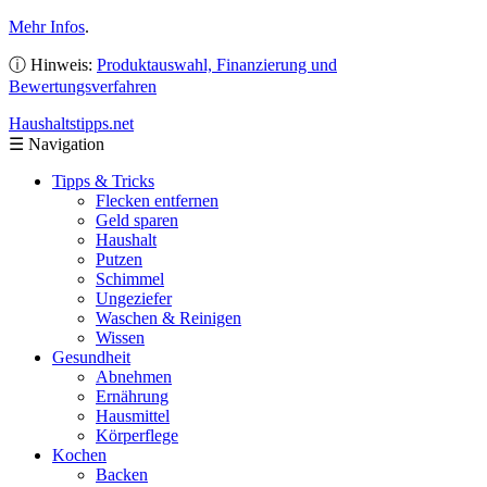
Mehr Infos
.
ⓘ Hinweis:
Produktauswahl, Finanzierung und
Bewertungsverfahren
Haushaltstipps
.net
☰
Navigation
Tipps & Tricks
Flecken entfernen
Geld sparen
Haushalt
Putzen
Schimmel
Ungeziefer
Waschen & Reinigen
Wissen
Gesundheit
Abnehmen
Ernährung
Hausmittel
Körperflege
Kochen
Backen