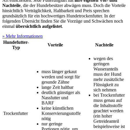
Art entscheiden. Jede Fütterungsart hat
ihre eigenen Vor- und
Nachteile
, die der Hundebesitzer abwägen muss. Doch die Vorteile
hinsichtlich Verträglichkeit, Haltbarkeit und Preis sprechen
grundsätzlich für ein hochwertiges Hundetrockenfutter. In der
folgenden Übersicht finden Sie die Vorzüge und Schwächen noch
einmal
übersichtlich aufgelistet
.
» Mehr Informationen
Hundefutter-
Vorteile
Nachteile
Typ
wegen des
geringen
Wasseranteils
muss länger gekaut
muss der Hund
werden und sorgt für
mehr zusätzliche
gesunde Zähne
Flüssigkeit zu
lange Zeit haltbar
sich nehmen
deutlich günstiger als
bei Trockenfutter
Nassfutter und
muss genau auf
BARF
die Inhaltsstoffe
keine künstlichen
geachtet werden
Trockenfutter
Konservierungsstoffe
(ein hoher
nötig
Getreideanteil
nur geringe
beispielsweise ist
Portionen nötig, um