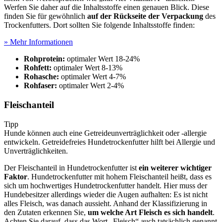
Werfen Sie daher auf die Inhaltsstoffe einen genauen Blick. Diese
finden Sie für gewöhnlich
auf der Rückseite der Verpackung
des
Trockenfutters. Dort sollten Sie folgende Inhaltsstoffe finden:
» Mehr Informationen
Rohprotein:
optimaler Wert 18-24%
Rohfett:
optimaler Wert 8-13%
Rohasche:
optimaler Wert 4-7%
Rohfaser:
optimaler Wert 2-4%
Fleischanteil
Tipp
Hunde können auch eine Getreideunverträglichkeit oder -allergie
entwickeln. Getreidefreies Hundetrockenfutter hilft bei Allergie und
Unverträglichkeiten.
Der Fleischanteil in Hundetrockenfutter ist
ein weiterer wichtiger
Faktor
. Hundetrockenfutter mit hohem Fleischanteil heißt, dass es
sich um hochwertiges Hundetrockenfutter handelt. Hier muss der
Hundebesitzer allerdings wieder die Augen aufhalten: Es ist nicht
alles Fleisch, was danach aussieht. Anhand der Klassifizierung in
den Zutaten erkennen Sie,
um welche Art Fleisch es sich handelt
.
Achten Sie darauf, dass das Wort „Fleisch“ auch tatsächlich genannt