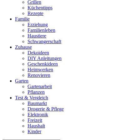
Grillen
Küchentipps
Rezepte
Familie
Erziehung
Familienleben
Haustiere
Schwangerschaft
Zuhause
Dekoideen
DIY Anleitungen
Geschenkideen
Heimwerken
Renovieren
Garten
Gartenarbeit
Pflanzen
Test & Vergleich
Baumarkt
Drogerie & Pflege
Elektronik
Freizeit
Haushalt
Kinder