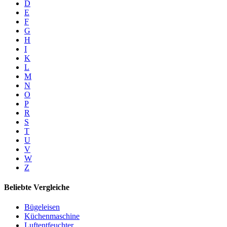
D
E
F
G
H
I
K
L
M
N
O
P
R
S
T
U
V
W
Z
Beliebte Vergleiche
Bügeleisen
Küchenmaschine
Luftentfeuchter