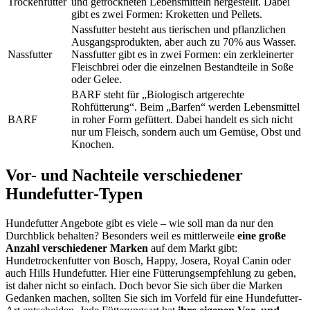
Trockenfutter
und getrockneten Lebensmitteln hergestellt. Dabei
gibt es zwei Formen: Kroketten und Pellets.
Nassfutter besteht aus tierischen und pflanzlichen
Ausgangsprodukten, aber auch zu 70% aus Wasser.
Nassfutter
Nassfutter gibt es in zwei Formen: ein zerkleinerter
Fleischbrei oder die einzelnen Bestandteile in Soße
oder Gelee.
BARF steht für „Biologisch artgerechte
Rohfütterung“. Beim „Barfen“ werden Lebensmittel
BARF
in roher Form gefüttert. Dabei handelt es sich nicht
nur um Fleisch, sondern auch um Gemüse, Obst und
Knochen.
Vor- und Nachteile verschiedener
Hundefutter-Typen
Hundefutter Angebote gibt es viele – wie soll man da nur den
Durchblick behalten? Besonders weil es mittlerweile
eine große
Anzahl verschiedener Marken
auf dem Markt gibt:
Hundetrockenfutter von Bosch, Happy, Josera, Royal Canin oder
auch Hills Hundefutter. Hier eine Fütterungsempfehlung zu geben,
ist daher nicht so einfach. Doch bevor Sie sich über die Marken
Gedanken machen, sollten Sie sich im Vorfeld für eine Hundefutter-