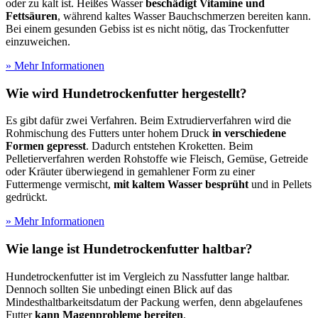
oder zu kalt ist. Heißes Wasser
beschädigt Vitamine und
Fettsäuren
, während kaltes Wasser Bauchschmerzen bereiten kann.
Bei einem gesunden Gebiss ist es nicht nötig, das Trockenfutter
einzuweichen.
» Mehr Informationen
Wie wird Hundetrockenfutter hergestellt?
Es gibt dafür zwei Verfahren. Beim Extrudierverfahren wird die
Rohmischung des Futters unter hohem Druck
in verschiedene
Formen gepresst
. Dadurch entstehen Kroketten. Beim
Pelletierverfahren werden Rohstoffe wie Fleisch, Gemüse, Getreide
oder Kräuter überwiegend in gemahlener Form zu einer
Futtermenge vermischt,
mit kaltem Wasser besprüht
und in Pellets
gedrückt.
» Mehr Informationen
Wie lange ist Hundetrockenfutter haltbar?
Hundetrockenfutter ist im Vergleich zu Nassfutter lange haltbar.
Dennoch sollten Sie unbedingt einen Blick auf das
Mindesthaltbarkeitsdatum der Packung werfen, denn abgelaufenes
Futter
kann Magenprobleme bereiten
.