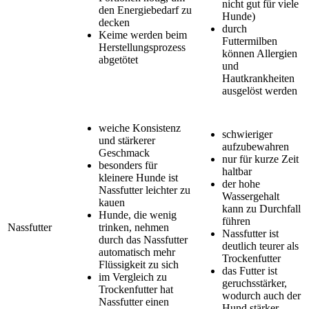
nicht gut für viele
den Energiebedarf zu
Hunde)
decken
durch
Keime werden beim
Futtermilben
Herstellungsprozess
können Allergien
abgetötet
und
Hautkrankheiten
ausgelöst werden
weiche Konsistenz
schwieriger
und stärkerer
aufzubewahren
Geschmack
nur für kurze Zeit
besonders für
haltbar
kleinere Hunde ist
der hohe
Nassfutter leichter zu
Wassergehalt
kauen
kann zu Durchfall
Hunde, die wenig
führen
Nassfutter
trinken, nehmen
Nassfutter ist
durch das Nassfutter
deutlich teurer als
automatisch mehr
Trockenfutter
Flüssigkeit zu sich
das Futter ist
im Vergleich zu
geruchsstärker,
Trockenfutter hat
wodurch auch der
Nassfutter einen
Hund stärker