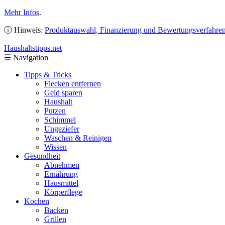
Mehr Infos
.
ⓘ Hinweis:
Produktauswahl, Finanzierung und Bewertungsverfahre
Haushaltstipps
.net
☰
Navigation
Tipps & Tricks
Flecken entfernen
Geld sparen
Haushalt
Putzen
Schimmel
Ungeziefer
Waschen & Reinigen
Wissen
Gesundheit
Abnehmen
Ernährung
Hausmittel
Körperflege
Kochen
Backen
Grillen