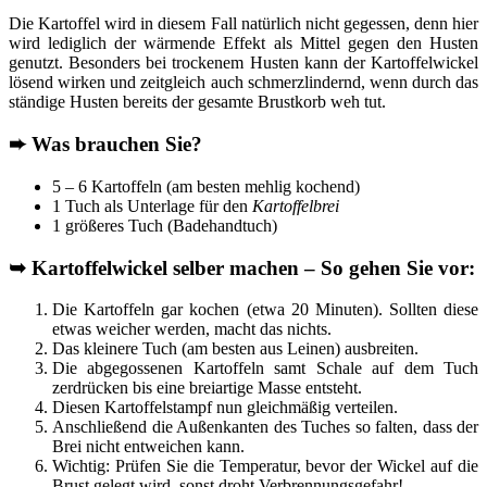
Die Kartoffel wird in diesem Fall natürlich nicht gegessen, denn hier
wird lediglich der wärmende Effekt als Mittel gegen den Husten
genutzt. Besonders bei trockenem Husten kann der Kartoffelwickel
lösend wirken und zeitgleich auch schmerzlindernd, wenn durch das
ständige Husten bereits der gesamte Brustkorb weh tut.
➨
Was brauchen Sie?
5 – 6 Kartoffeln (am besten mehlig kochend)
1 Tuch als Unterlage für den
Kartoffelbrei
1 größeres Tuch (Badehandtuch)
➥
Kartoffelwickel selber machen – So gehen Sie vor:
Die Kartoffeln gar kochen (etwa 20 Minuten). Sollten diese
etwas weicher werden, macht das nichts.
Das kleinere Tuch (am besten aus Leinen) ausbreiten.
Die abgegossenen Kartoffeln samt Schale auf dem Tuch
zerdrücken bis eine breiartige Masse entsteht.
Diesen Kartoffelstampf nun gleichmäßig verteilen.
Anschließend die Außenkanten des Tuches so falten, dass der
Brei nicht entweichen kann.
Wichtig: Prüfen Sie die Temperatur, bevor der Wickel auf die
Brust gelegt wird, sonst droht Verbrennungsgefahr!