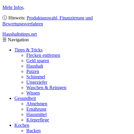
Mehr Infos
.
ⓘ Hinweis:
Produktauswahl, Finanzierung und
Bewertungsverfahren
Haushaltstipps
.net
☰
Navigation
Tipps & Tricks
Flecken entfernen
Geld sparen
Haushalt
Putzen
Schimmel
Ungeziefer
Waschen & Reinigen
Wissen
Gesundheit
Abnehmen
Ernährung
Hausmittel
Körperflege
Kochen
Backen