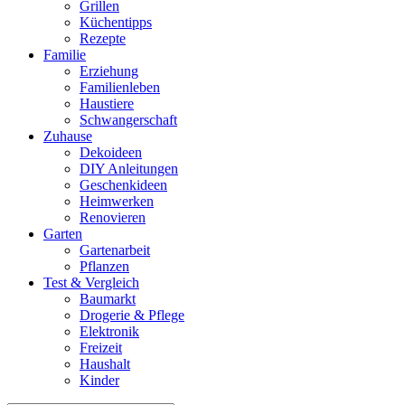
Grillen
Küchentipps
Rezepte
Familie
Erziehung
Familienleben
Haustiere
Schwangerschaft
Zuhause
Dekoideen
DIY Anleitungen
Geschenkideen
Heimwerken
Renovieren
Garten
Gartenarbeit
Pflanzen
Test & Vergleich
Baumarkt
Drogerie & Pflege
Elektronik
Freizeit
Haushalt
Kinder