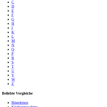
C
D
E
F
G
H
I
K
L
M
N
O
P
R
S
T
U
V
W
Z
Beliebte Vergleiche
Bügeleisen
Küchenmaschine