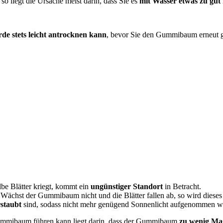
so liegt die Ursache meist darin, dass Sie es
mit Wasser etwas zu gut
de stets leicht antrocknen kann
, bevor Sie den Gummibaum erneut gi
be Blätter kriegt, kommt ein
ungünstiger Standort
in Betracht.
 Wächst der Gummibaum nicht und die Blätter fallen ab, so wird dieses K
rstaubt
sind, sodass nicht mehr genügend Sonnenlicht aufgenommen w
 Gummibaum führen kann liegt darin, dass der Gummibaum
zu wenig Ma