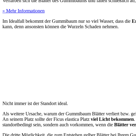
Verfärben sich die Blätter des Gummibaums und fallen schließlich ab, 
» Mehr Informationen
Im Idealfall bekommt der Gummibaum nur so viel Wasser, dass die
Er
kann, denn ansonsten können die Wurzeln Schaden nehmen.
Nicht immer ist der Standort ideal.
Als weitere Ursache, warum der Gummibaum Blätter verliert bzw. gel
An seinem Platz sollte der Ficus elastica Platz
viel Licht bekommen
.
standortbedingt sein, sondern auch vorkommen, wenn die
Blätter ve
Die dritte Möglichkeit, die zum Entstehen gelber Blätter bei Ihrem