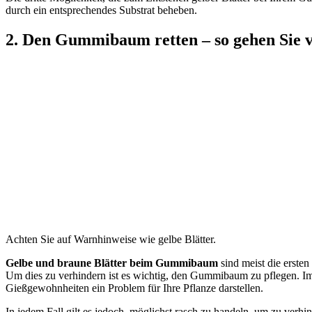
durch ein entsprechendes Substrat beheben.
2. Den Gummibaum retten – so gehen Sie 
Achten Sie auf Warnhinweise wie gelbe Blätter.
Gelbe und braune Blätter beim Gummibaum
sind meist die ersten
Um dies zu verhindern ist es wichtig, den Gummibaum zu pflegen. Im 
Gießgewohnheiten ein Problem für Ihre Pflanze darstellen.
In jedem Fall gilt es jedoch, möglichst rasch zu handeln, um zu verhi