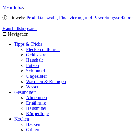
Mehr Infos
.
ⓘ Hinweis:
Produktauswahl, Finanzierung und Bewertungsverfahre
Haushaltstipps
.net
☰
Navigation
Tipps & Tricks
Flecken entfernen
Geld sparen
Haushalt
Putzen
Schimmel
Ungeziefer
Waschen & Reinigen
Wissen
Gesundheit
Abnehmen
Ernährung
Hausmittel
Körperflege
Kochen
Backen
Grillen