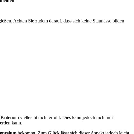
 meinen
.
eßen. Achten Sie zudem darauf, dass sich keine Staunässe bilden
riterium vielleicht nicht erfüllt. Dies kann jedoch nicht nur
erden kann.
gnesium
bekommt. Zum Glück lässt sich dieser Aspekt jedoch leicht