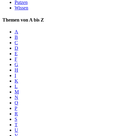
Putzen
Wissen
Themen von A bis Z
A
B
C
D
E
F
G
H
I
K
L
M
N
O
P
R
S
T
U
V