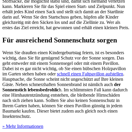
Stoffsäcke, die möglichst stabil sind, damit sich niemand verletzen
kann. Markieren Sie für das Spiel einen Start- und Zielpunkt. Nun
erhält jedes Kind einen Sack und stellt sich damit an der Startlinie
darin auf. Wenn Sie den Startschuss geben, hüpfen alle Kinder
gleichzeitig mit den Säcken los und auf die Ziellinie zu. Wer als
erstes das Ziel erreicht, hat gewonnen und erhält einen kleinen Preis.
Für ausreichend Sonnenschutz sorgen
Wenn Sie draußen einen Kindergeburtstag feiern, ist es besonders
wichtig, dass Sie für genügend Schutz vor der Sonne sorgen. Das
geht entweder mit einem Sonnensegel oder mit einem Pavillon.
Dabei ist es gar nicht wichtig, ob Sie einen hübschen Holzpavillon
im Garten stehen haben oder
schnell einen Faltpavillon aufstellen
.
Hauptsache, die Sonne scheint nicht ungeschützt auf Ihre kleinen
Gäste. Neben schmerzhaften Sonnenbrand ist nämlich auch
der
Sonnenstich lebensbedrohlic
h. Im schlimmsten Fall kann dadurch
eine Hirnhautentzündung entstehen, die bleibende Hirnschäden
nach sich ziehen kann. Sollten Sie also keinen Sonnenschutz in
Ihrem Garten haben, können Sie einen Pavillon günstig in jedem
Baumarkt kaufen. Dieser bietet zudem auch gleich noch einen
Insektenschutz.
» Mehr Informationen