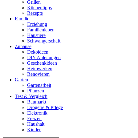
Grillen
Küchentipps
Rezepte
Familie
Erziehung
Familienleben
Haustiere
Schwangerschaft
Zuhause
Dekoideen
DIY Anleitungen
Geschenkideen
Heimwerken
Renovieren
Garten
Gartenarbeit
Pflanzen
Test & Vergleich
Baumarkt
Drogerie & Pflege
Elektronik
Freizeit
Haushalt
Kinder