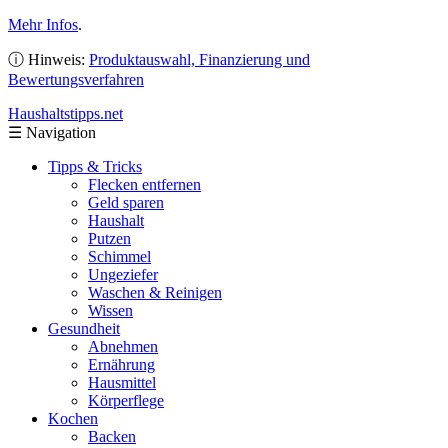
Mehr Infos
.
ⓘ Hinweis:
Produktauswahl, Finanzierung und
Bewertungsverfahren
Haushaltstipps
.net
☰
Navigation
Tipps & Tricks
Flecken entfernen
Geld sparen
Haushalt
Putzen
Schimmel
Ungeziefer
Waschen & Reinigen
Wissen
Gesundheit
Abnehmen
Ernährung
Hausmittel
Körperflege
Kochen
Backen