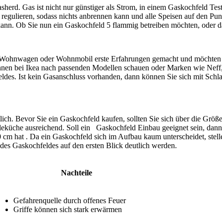
sherd. Gas ist nicht nur günstiger als Strom, in einem Gaskochfeld Tes
regulieren, sodass nichts anbrennen kann und alle Speisen auf den Pun
ann. Ob Sie nun ein Gaskochfeld 5 flammig betreiben möchten, oder das
in Wohnwagen oder Wohnmobil erste Erfahrungen gemacht und möchten 
önnen bei Ikea nach passenden Modellen schauen oder Marken wie Neff,
hfeldes. Ist kein Gasanschluss vorhanden, dann können Sie sich mit Sch
tlich. Bevor Sie ein Gaskochfeld kaufen, sollten Sie sich über die Grö
ingleküche ausreichend. Soll ein Gaskochfeld Einbau geeignet sein, dan
 cm hat . Da ein Gaskochfeld sich im Aufbau kaum unterscheidet, stel
des Gaskochfeldes auf den ersten Blick deutlich werden.
Nachteile
Gefahrenquelle durch offenes Feuer
Griffe können sich stark erwärmen