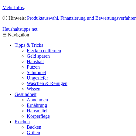
Mehr Infos
.
ⓘ Hinweis:
Produktauswahl, Finanzierung und Bewertungsverfahre
Haushaltstipps
.net
☰
Navigation
Tipps & Tricks
Flecken entfernen
Geld sparen
Haushalt
Putzen
Schimmel
Ungeziefer
Waschen & Reinigen
Wissen
Gesundheit
Abnehmen
Ernährung
Hausmittel
Körperflege
Kochen
Backen
Grillen