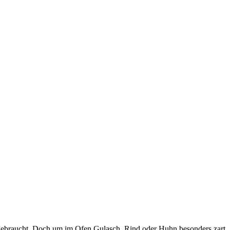
 gebraucht. Doch um im Ofen Gulasch, Rind oder Huhn besonders zart