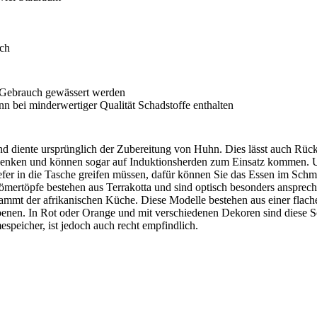
ich
 Gebrauch gewässert werden
nn bei minderwertiger Qualität Schadstoffe enthalten
 diente ursprünglich der Zubereitung von Huhn. Dies lässt auch Rüc
nken und können sogar auf Induktionsherden zum Einsatz kommen. Um
fer in die Tasche greifen müssen, dafür können Sie das Essen im Schm
ömertöpfe bestehen aus Terrakotta und sind optisch besonders ansprec
stammt der afrikanischen Küche. Diese Modelle bestehen aus einer flac
benen. In Rot oder Orange und mit verschiedenen Dekoren sind diese S
espeicher, ist jedoch auch recht empfindlich.