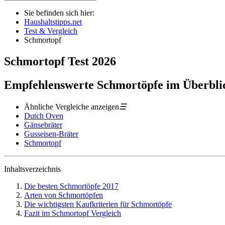
Sie befinden sich hier:
Haushaltstipps.net
Test & Vergleich
Schmortopf
Schmortopf
Test
2026
Empfehlenswerte Schmortöpfe im Überbli
Ähnliche Vergleiche anzeigen
☰
Dutch Oven
Gänsebräter
Gusseisen-Bräter
Schmortopf
Inhaltsverzeichnis
Die besten Schmortöpfe 2017
Arten von Schmortöpfen
Die wichtigsten Kaufkriterien für Schmortöpfe
Fazit im Schmortopf Vergleich