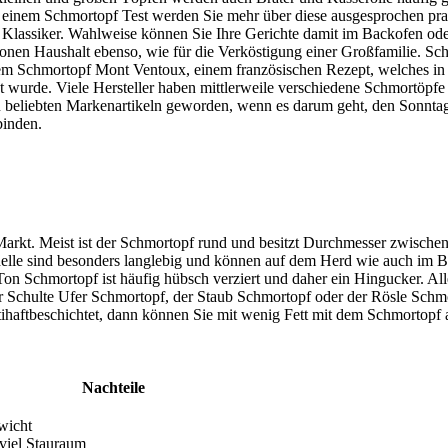
In einem Schmortopf Test
werden Sie mehr über diese ausgesprochen pra
Klassiker. Wahlweise können Sie Ihre Gerichte damit im Backofen oder
sonen Haushalt ebenso, wie für die Verköstigung einer Großfamilie. Sch
 dem Schmortopf Mont Ventoux, einem französischen Rezept, welches i
t wurde. Viele Hersteller haben mittlerweile verschiedene Schmortöpf
 beliebten Markenartikeln geworden, wenn es darum geht, den Sonntags
binden.
rkt. Meist ist der Schmortopf rund und besitzt Durchmesser zwischen
delle sind besonders langlebig und können auf dem Herd wie auch im 
n Schmortopf ist häufig hübsch verziert und daher ein Hingucker. Aller
Schulte Ufer Schmortopf, der Staub Schmortopf oder der Rösle Schmo
antihaftbeschichtet, dann können Sie mit wenig Fett mit dem Schmortopf
Nachteile
wicht
viel Stauraum