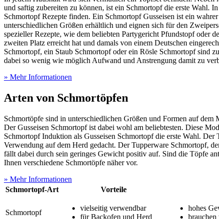
und saftig zubereiten zu können, ist ein Schmortopf die erste Wahl. 
Schmortopf Rezepte finden. Ein Schmortopf Gusseisen ist ein wahrer 
unterschiedlichen Größen erhältlich und eignen sich für den Zweiper
spezieller Rezepte, wie dem beliebten Partygericht Pfundstopf oder
zweiten Platz erreicht hat und damals von einem Deutschen eingerech
Schmortopf, ein Staub Schmortopf oder ein Rösle Schmortopf sind zu
dabei so wenig wie möglich Aufwand und Anstrengung damit zu ver
» Mehr Informationen
Arten von Schmortöpfen
Schmortöpfe sind in unterschiedlichen Größen und Formen auf dem Ma
Der Gusseisen Schmortopf ist dabei wohl am beliebtesten. Diese Mo
Schmortopf Induktion als Gusseisen Schmortopf die erste Wahl. Der To
Verwendung auf dem Herd gedacht. Der Tupperware Schmortopf, der 
fällt dabei durch sein geringes Gewicht positiv auf. Sind die Töpfe 
Ihnen verschiedene Schmortöpfe näher vor.
» Mehr Informationen
Schmortopf-Art
Vorteile
vielseitig verwendbar
hohes Ge
Schmortopf
für Backofen und Herd
brauchen 