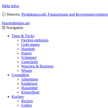
Mehr Infos
.
ⓘ Hinweis:
Produktauswahl, Finanzierung und Bewertungsverfahre
Haushaltstipps
.net
☰
Navigation
Tipps & Tricks
Flecken entfernen
Geld sparen
Haushalt
Putzen
Schimmel
Ungeziefer
Waschen & Reinigen
Wissen
Gesundheit
Abnehmen
Ernährung
Hausmittel
Körperflege
Kochen
Backen
Grillen