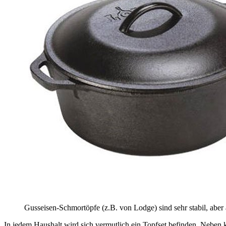
Gusseisen-Schmortöpfe (z.B. von Lodge) sind sehr stabil, aber
In jedem Haushalt wird sich vermutlich ein Topfset befinden. Nebe