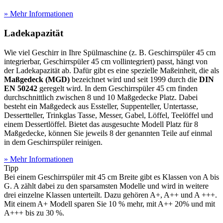
» Mehr Informationen
Ladekapazität
Wie viel Geschirr in Ihre Spülmaschine (z. B. Geschirrspüler 45 cm
integrierbar, Geschirrspüler 45 cm vollintegriert) passt, hängt von
der Ladekapazität ab. Dafür gibt es eine spezielle Maßeinheit, die als
Maßgedeck (MGD)
bezeichnet wird und seit 1999 durch die
DIN
EN 50242
geregelt wird. In dem Geschirrspüler 45 cm finden
durchschnittlich zwischen 8 und 10 Maßgedecke Platz. Dabei
besteht ein Maßgedeck aus Essteller, Suppenteller, Untertasse,
Dessertteller, Trinkglas Tasse, Messer, Gabel, Löffel, Teelöffel und
einem Dessertlöffel. Bietet das ausgesuchte Modell Platz für 8
Maßgedecke, können Sie jeweils 8 der genannten Teile auf einmal
in dem Geschirrspüler reinigen.
» Mehr Informationen
Tipp
Bei einem Geschirrspüler mit 45 cm Breite gibt es Klassen von A bis
G. A zählt dabei zu den sparsamsten Modelle und wird in weitere
drei einzelne Klassen unterteilt. Dazu gehören A+, A++ und A +++.
Mit einem A+ Modell sparen Sie 10 % mehr, mit A++ 20% und mit
A+++ bis zu 30 %.