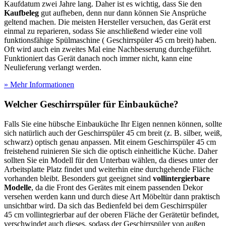
Kaufdatum zwei Jahre lang. Daher ist es wichtig, dass Sie den
Kaufbeleg
gut aufheben, denn nur dann können Sie Ansprüche
geltend machen. Die meisten Hersteller versuchen, das Gerät erst
einmal zu reparieren, sodass Sie anschließend wieder eine voll
funktionsfähige Spülmaschine ( Geschirrspüler 45 cm breit) haben.
Oft wird auch ein zweites Mal eine Nachbesserung durchgeführt.
Funktioniert das Gerät danach noch immer nicht, kann eine
Neulieferung verlangt werden.
» Mehr Informationen
Welcher Geschirrspüler für Einbauküche?
Falls Sie eine hübsche Einbauküche Ihr Eigen nennen können, sollte
sich natürlich auch der Geschirrspüler 45 cm breit (z. B. silber, weiß,
schwarz) optisch genau anpassen. Mit einem Geschirrspüler 45 cm
freistehend ruinieren Sie sich die optisch einheitliche Küche. Daher
sollten Sie ein Modell für den Unterbau wählen, da dieses unter der
Arbeitsplatte Platz findet und weiterhin eine durchgehende Fläche
vorhanden bleibt. Besonders gut geeignet sind
vollintergierbare
Modelle
, da die Front des Gerätes mit einem passenden Dekor
versehen werden kann und durch diese Art Möbeltür dann praktisch
unsichtbar wird. Da sich das Bedienfeld bei dem Geschirrspüler
45 cm vollintegrierbar auf der oberen Fläche der Gerätetür befindet,
verschwindet auch dieses, sodass der Geschirrspüler von außen