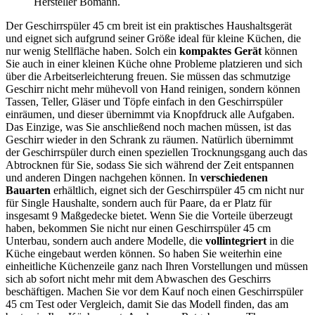
Hersteller Bomann.
Der Geschirrspüler 45 cm breit ist ein praktisches Haushaltsgerät
und eignet sich aufgrund seiner Größe ideal für kleine Küchen, die
nur wenig Stellfläche haben. Solch ein
kompaktes Gerät
können
Sie auch in einer kleinen Küche ohne Probleme platzieren und sich
über die Arbeitserleichterung freuen. Sie müssen das schmutzige
Geschirr nicht mehr mühevoll von Hand reinigen, sondern können
Tassen, Teller, Gläser und Töpfe einfach in den Geschirrspüler
einräumen, und dieser übernimmt via Knopfdruck alle Aufgaben.
Das Einzige, was Sie anschließend noch machen müssen, ist das
Geschirr wieder in den Schrank zu räumen. Natürlich übernimmt
der Geschirrspüler durch einen speziellen Trocknungsgang auch das
Abtrocknen für Sie, sodass Sie sich während der Zeit entspannen
und anderen Dingen nachgehen können. In
verschiedenen
Bauarten
erhältlich, eignet sich der Geschirrspüler 45 cm nicht nur
für Single Haushalte, sondern auch für Paare, da er Platz für
insgesamt 9 Maßgedecke bietet. Wenn Sie die Vorteile überzeugt
haben, bekommen Sie nicht nur einen Geschirrspüler 45 cm
Unterbau, sondern auch andere Modelle, die
vollintegriert
in die
Küche eingebaut werden können. So haben Sie weiterhin eine
einheitliche Küchenzeile ganz nach Ihren Vorstellungen und müssen
sich ab sofort nicht mehr mit dem Abwaschen des Geschirrs
beschäftigen. Machen Sie vor dem Kauf noch einen Geschirrspüler
45 cm Test
oder Vergleich, damit Sie das Modell finden, das am