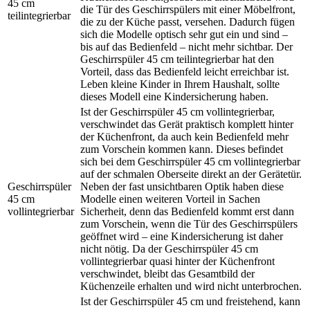
45 cm
die Tür des Geschirrspülers mit einer Möbelfront,
teilintegrierbar
die zu der Küche passt, versehen. Dadurch fügen
sich die Modelle optisch sehr gut ein und sind –
bis auf das Bedienfeld – nicht mehr sichtbar. Der
Geschirrspüler 45 cm teilintegrierbar hat den
Vorteil, dass das Bedienfeld leicht erreichbar ist.
Leben kleine Kinder in Ihrem Haushalt, sollte
dieses Modell eine Kindersicherung haben.
Ist der Geschirrspüler 45 cm vollintegrierbar,
verschwindet das Gerät praktisch komplett hinter
der Küchenfront, da auch kein Bedienfeld mehr
zum Vorschein kommen kann. Dieses befindet
sich bei dem Geschirrspüler 45 cm vollintegrierbar
auf der schmalen Oberseite direkt an der Gerätetür.
Geschirrspüler
Neben der fast unsichtbaren Optik haben diese
45 cm
Modelle einen weiteren Vorteil in Sachen
vollintegrierbar
Sicherheit, denn das Bedienfeld kommt erst dann
zum Vorschein, wenn die Tür des Geschirrspülers
geöffnet wird – eine Kindersicherung ist daher
nicht nötig. Da der Geschirrspüler 45 cm
vollintegrierbar quasi hinter der Küchenfront
verschwindet, bleibt das Gesamtbild der
Küchenzeile erhalten und wird nicht unterbrochen.
Ist der Geschirrspüler 45 cm und freistehend, kann