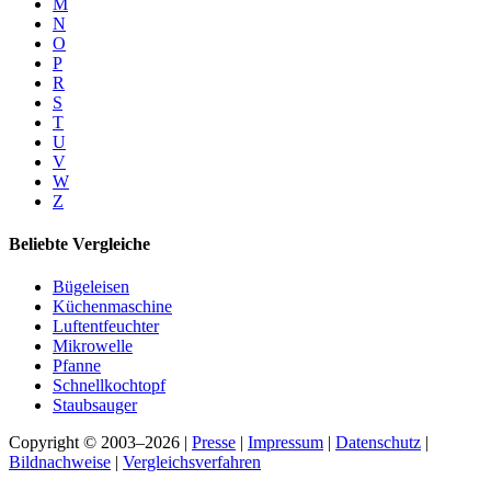
M
N
O
P
R
S
T
U
V
W
Z
Beliebte Vergleiche
Bügeleisen
Küchenmaschine
Luftentfeuchter
Mikrowelle
Pfanne
Schnellkochtopf
Staubsauger
Copyright © 2003–2026 |
Presse
|
Impressum
|
Datenschutz
|
Bildnachweise
|
Vergleichsverfahren