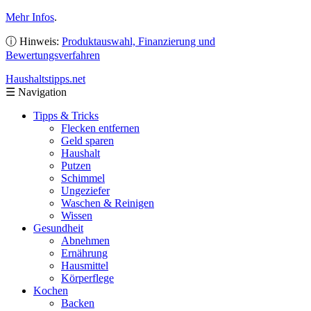
Mehr Infos
.
ⓘ Hinweis:
Produktauswahl, Finanzierung und
Bewertungsverfahren
Haushaltstipps
.net
☰
Navigation
Tipps & Tricks
Flecken entfernen
Geld sparen
Haushalt
Putzen
Schimmel
Ungeziefer
Waschen & Reinigen
Wissen
Gesundheit
Abnehmen
Ernährung
Hausmittel
Körperflege
Kochen
Backen