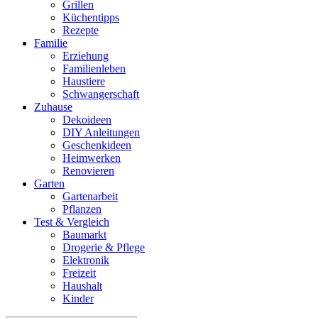
Grillen
Küchentipps
Rezepte
Familie
Erziehung
Familienleben
Haustiere
Schwangerschaft
Zuhause
Dekoideen
DIY Anleitungen
Geschenkideen
Heimwerken
Renovieren
Garten
Gartenarbeit
Pflanzen
Test & Vergleich
Baumarkt
Drogerie & Pflege
Elektronik
Freizeit
Haushalt
Kinder