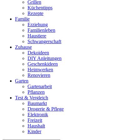
Grillen
Küchentipps
Rezepte
Familie
Erziehung
Familienleben
Haustiere
Schwangerschaft
Zuhause
Dekoideen
DIY Anleitungen
Geschenkideen
Heimwerken
Renovieren
Garten
Gartenarbeit
Pflanzen
Test & Vergleich
Baumarkt
Drogerie & Pflege
Elektronik
Freizeit
Haushalt
Kinder