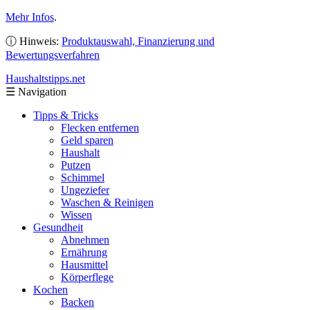
Mehr Infos
.
ⓘ Hinweis:
Produktauswahl, Finanzierung und
Bewertungsverfahren
Haushaltstipps
.net
☰
Navigation
Tipps & Tricks
Flecken entfernen
Geld sparen
Haushalt
Putzen
Schimmel
Ungeziefer
Waschen & Reinigen
Wissen
Gesundheit
Abnehmen
Ernährung
Hausmittel
Körperflege
Kochen
Backen