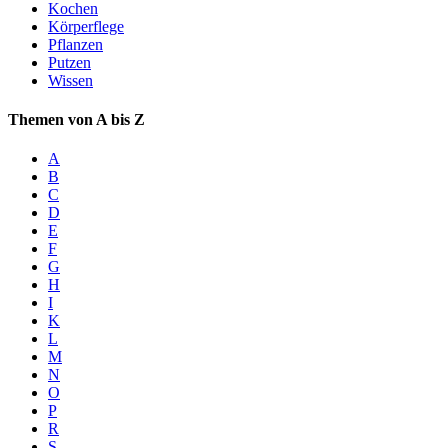
Kochen
Körperflege
Pflanzen
Putzen
Wissen
Themen von A bis Z
A
B
C
D
E
F
G
H
I
K
L
M
N
O
P
R
S