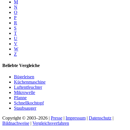
M
N
O
P
R
S
T
U
V
W
Z
Beliebte Vergleiche
Bügeleisen
Küchenmaschine
Luftentfeuchter
Mikrowelle
Pfanne
Schnellkochtopf
Staubsauger
Copyright © 2003–2026 |
Presse
|
Impressum
|
Datenschutz
|
Bildnachweise
|
Vergleichsverfahren