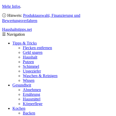
Mehr Infos
.
ⓘ Hinweis:
Produktauswahl, Finanzierung und
Bewertungsverfahren
Haushaltstipps
.net
☰
Navigation
Tipps & Tricks
Flecken entfernen
Geld sparen
Haushalt
Putzen
Schimmel
Ungeziefer
Waschen & Reinigen
Wissen
Gesundheit
Abnehmen
Ernährung
Hausmittel
Körperflege
Kochen
Backen