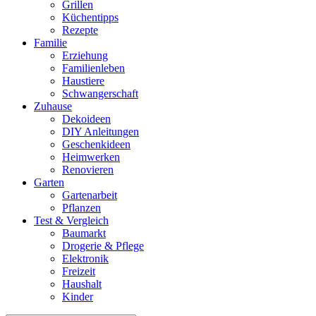
Grillen
Küchentipps
Rezepte
Familie
Erziehung
Familienleben
Haustiere
Schwangerschaft
Zuhause
Dekoideen
DIY Anleitungen
Geschenkideen
Heimwerken
Renovieren
Garten
Gartenarbeit
Pflanzen
Test & Vergleich
Baumarkt
Drogerie & Pflege
Elektronik
Freizeit
Haushalt
Kinder