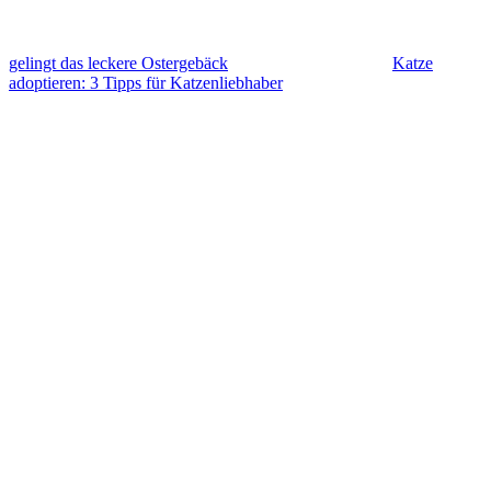
gelingt das leckere Ostergebäck
Katze
adoptieren: 3 Tipps für Katzenliebhaber