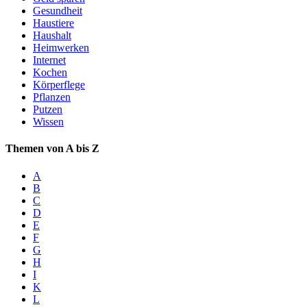
Gesundheit
Haustiere
Haushalt
Heimwerken
Internet
Kochen
Körperflege
Pflanzen
Putzen
Wissen
Themen von A bis Z
A
B
C
D
E
F
G
H
I
K
L