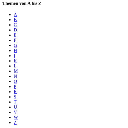
Themen von A bis Z
A
B
C
D
E
F
G
H
I
K
L
M
N
O
P
R
S
T
U
V
W
Z