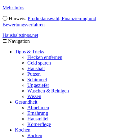
Mehr Infos
.
ⓘ Hinweis:
Produktauswahl, Finanzierung und
Bewertungsverfahren
Haushaltstipps
.net
☰
Navigation
Tipps & Tricks
Flecken entfernen
Geld sparen
Haushalt
Putzen
Schimmel
Ungeziefer
Waschen & Reinigen
Wissen
Gesundheit
Abnehmen
Ernährung
Hausmittel
Körperflege
Kochen
Backen