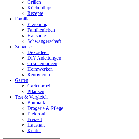
Grillen
Küchentipps
Rezepte
Familie
Erziehung
Familienleben
Haustiere
Schwangerschaft
Zuhause
Dekoideen
DIY Anleitungen
Geschenkideen
Heimwerken
Renovieren
Garten
Gartenarbeit
Pflanzen
Test & Vergleich
Baumarkt
Drogerie & Pflege
Elektronik
Freizeit
Haushalt
Kinder