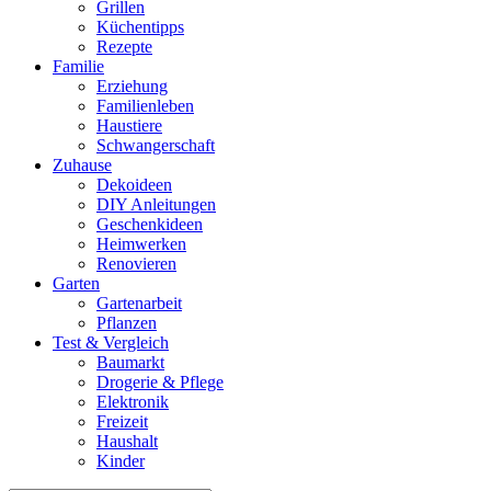
Grillen
Küchentipps
Rezepte
Familie
Erziehung
Familienleben
Haustiere
Schwangerschaft
Zuhause
Dekoideen
DIY Anleitungen
Geschenkideen
Heimwerken
Renovieren
Garten
Gartenarbeit
Pflanzen
Test & Vergleich
Baumarkt
Drogerie & Pflege
Elektronik
Freizeit
Haushalt
Kinder