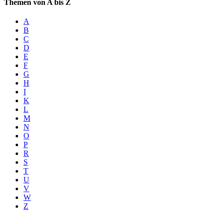
Themen von A bis Z
A
B
C
D
E
F
G
H
I
K
L
M
N
O
P
R
S
T
U
V
W
Z