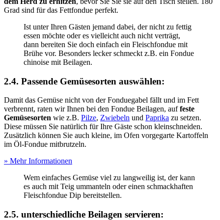
dem Herd zu erhitzen
, bevor Sie Sie sie auf den Tisch stellen. 180
Grad sind für das Fettfondue perfekt.
Ist unter Ihren Gästen jemand dabei, der nicht zu fettig
essen möchte oder es vielleicht auch nicht verträgt,
dann bereiten Sie doch einfach ein Fleischfondue mit
Brühe vor. Besonders lecker schmeckt z.B. ein Fondue
chinoise mit Beilagen.
2.4. Passende Gemüsesorten auswählen:
Damit das Gemüse nicht von der Fonduegabel fällt und im Fett
verbrennt, raten wir Ihnen bei den Fondue Beilagen, auf
feste
Gemüsesorten
wie z.B.
Pilze
,
Zwiebeln
und
Paprika
zu setzen.
Diese müssen Sie natürlich für Ihre Gäste schon kleinschneiden.
Zusätzlich können Sie auch kleine, im Ofen vorgegarte Kartoffeln
im Öl-Fondue mitbrutzeln.
» Mehr Informationen
Wem einfaches Gemüse viel zu langweilig ist, der kann
es auch mit Teig ummanteln oder einen schmackhaften
Fleischfondue Dip bereitstellen.
2.5. unterschiedliche Beilagen servieren: