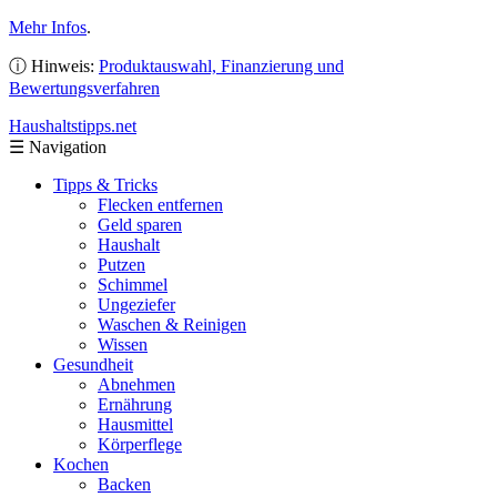
Mehr Infos
.
ⓘ Hinweis:
Produktauswahl, Finanzierung und
Bewertungsverfahren
Haushaltstipps
.net
☰
Navigation
Tipps & Tricks
Flecken entfernen
Geld sparen
Haushalt
Putzen
Schimmel
Ungeziefer
Waschen & Reinigen
Wissen
Gesundheit
Abnehmen
Ernährung
Hausmittel
Körperflege
Kochen
Backen