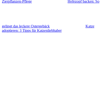
Zierpflanzen-Pflege
Hefezopf backen: So
gelingt das leckere Ostergebäck
Katze
adoptieren: 3 Tipps für Katzenliebhaber