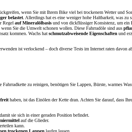
ückgreifen, wenn Sie mit Ihrem Bike viel bei trockenem Wetter und Son
ger belastet
. Allerdings hat es eine weniger hohe Haltbarkeit, was zu 
er Regel
auf Mineralölbasis
und von dickflüssiger Konsistenz, um ein E
wenn Sie die Umwelt schonen wollen. Diese Fahrradöle sind aus
pflan
insatz kommen. Wachs hat
schmutzabweisende Eigenschaften
und erz
erwenden ist verlockend – doch diverse Tests
im Internet raten davon ab
ne Fahrradkette zu reinigen, benötigen Sie Lappen, Bürste, warmes Was
freit
haben, ist das Einölen der Kette dran. Achten Sie darauf, dass I
damit sie sich in einer geraden Position befindet.
miermittel
auf die Glieder.
erteilen kann.
inen trockenen Lappen
laufen lassen.