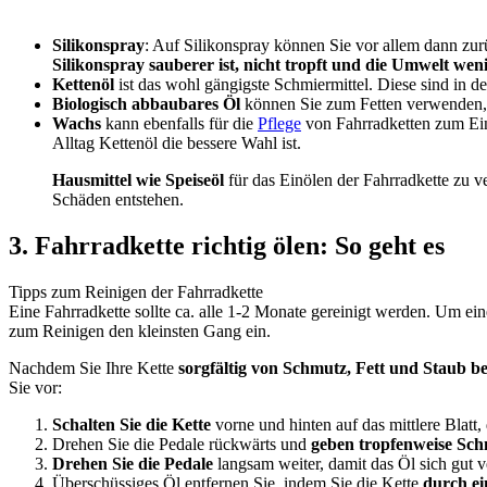
Silikonspray
: Auf Silikonspray können Sie vor allem dann zur
Silikonspray sauberer ist, nicht tropft und die Umwelt weni
Kettenöl
ist das wohl gängigste Schmiermittel. Diese sind in d
Biologisch abbaubares Öl
können Sie zum Fetten verwenden, 
Wachs
kann ebenfalls für die
Pflege
von Fahrradketten zum E
Alltag Kettenöl die bessere Wahl ist.
Hausmittel wie Speiseöl
für das Einölen der Fahrradkette zu v
Schäden entstehen.
3. Fahrradkette richtig ölen: So geht es
Tipps zum Reinigen der Fahrradkette
Eine Fahrradkette sollte ca. alle 1-2 Monate gereinigt werden. Um ei
zum Reinigen den kleinsten Gang ein.
Nachdem Sie Ihre Kette
sorgfältig von Schmutz, Fett und Staub be
Sie vor:
Schalten Sie die Kette
vorne und hinten auf das mittlere Blatt, 
Drehen Sie die Pedale rückwärts und
geben tropfenweise Sch
Drehen Sie die Pedale
langsam weiter, damit das Öl sich gut v
Überschüssiges Öl entfernen Sie, indem Sie die Kette
durch e