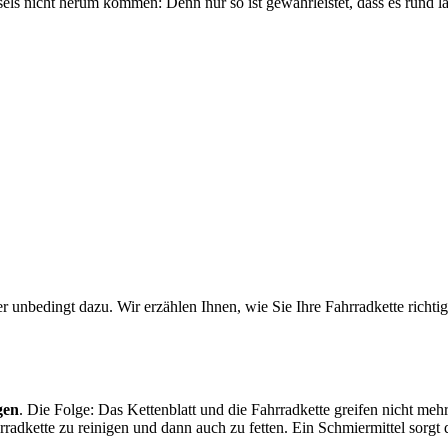
sels nicht herum kommen: Denn nur so ist gewährleistet, dass es rund l
 unbedingt dazu. Wir erzählen Ihnen, wie Sie Ihre Fahrradkette richtig
gen
. Die Folge: Das Kettenblatt und die Fahrradkette greifen nicht meh
radkette zu reinigen und dann auch zu fetten. Ein Schmiermittel sorgt 