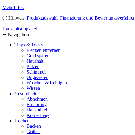
Mehr Infos
.
ⓘ Hinweis:
Produktauswahl, Finanzierung und Bewertungsverfahre
Haushaltstipps
.net
☰
Navigation
Tipps & Tricks
Flecken entfernen
Geld sparen
Haushalt
Putzen
Schimmel
Ungeziefer
Waschen & Reinigen
Wissen
Gesundheit
Abnehmen
Ernährung
Hausmittel
Körperflege
Kochen
Backen
Grillen