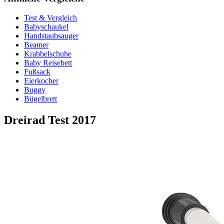
Test & Vergleich
Babyschaukel
Handstaubsauger
Beamer
Krabbelschuhe
Baby Reisebett
Fußsack
Eierkocher
Buggy
Bügelbrett
Dreirad Test
2017