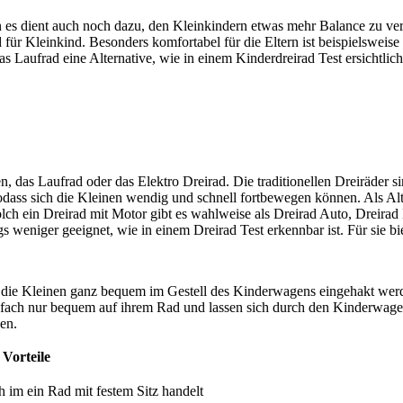
n es dient auch noch dazu, den Kleinkindern etwas mehr Balance zu ve
für Kleinkind. Besonders komfortabel für die Eltern ist beispielsweise
as Laufrad eine Alternative, wie in einem Kinderdreirad Test
ersichtlic
, das Laufrad oder das Elektro Dreirad. Die traditionellen Dreiräder 
sodass sich die Kleinen wendig und schnell fortbewegen können. Als Alte
Solch ein Dreirad mit Motor gibt es wahlweise als Dreirad Auto, Dreira
gs weniger geeignet, wie in einem Dreirad Test
erkennbar ist. Für sie b
 die Kleinen ganz bequem im Gestell des Kinderwagens eingehakt wer
einfach nur bequem auf ihrem Rad und lassen sich durch den Kinderwage
en.
Vorteile
h im ein Rad mit festem Sitz handelt