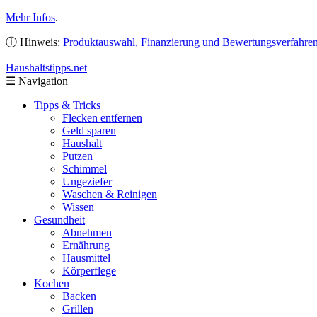
Mehr Infos
.
ⓘ Hinweis:
Produktauswahl, Finanzierung und Bewertungsverfahre
Haushaltstipps
.net
☰
Navigation
Tipps & Tricks
Flecken entfernen
Geld sparen
Haushalt
Putzen
Schimmel
Ungeziefer
Waschen & Reinigen
Wissen
Gesundheit
Abnehmen
Ernährung
Hausmittel
Körperflege
Kochen
Backen
Grillen