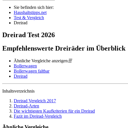
Sie befinden sich hier:
Haushaltstipps.net
Test & Vergleich
Dreirad
Dreirad
Test
2026
Empfehlenswerte Dreiräder im Überblick
Ähnliche Vergleiche anzeigen
☰
Bollerwagen
Bollerwagen faltbar
Dreirad
Inhaltsverzeichnis
Dreirad Vergleich 2017
Dreirad-Arten
Die wichtigsten Kaufkriterien für ein Dreirad
Fazit im Dreirad-Vergleich
Ähnliche Vergleiche