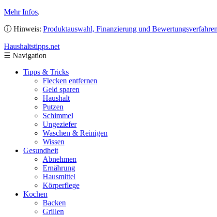
Mehr Infos
.
ⓘ Hinweis:
Produktauswahl, Finanzierung und Bewertungsverfahre
Haushaltstipps
.net
☰
Navigation
Tipps & Tricks
Flecken entfernen
Geld sparen
Haushalt
Putzen
Schimmel
Ungeziefer
Waschen & Reinigen
Wissen
Gesundheit
Abnehmen
Ernährung
Hausmittel
Körperflege
Kochen
Backen
Grillen