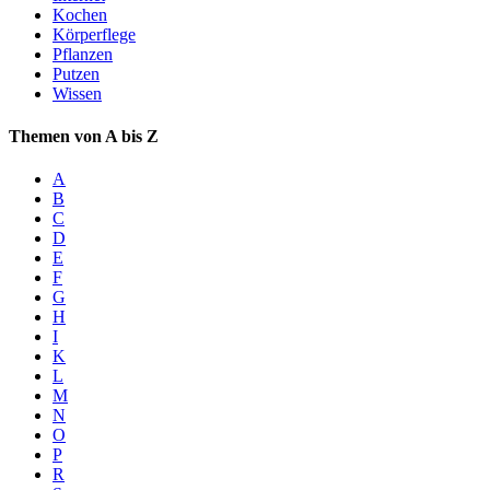
Kochen
Körperflege
Pflanzen
Putzen
Wissen
Themen von A bis Z
A
B
C
D
E
F
G
H
I
K
L
M
N
O
P
R