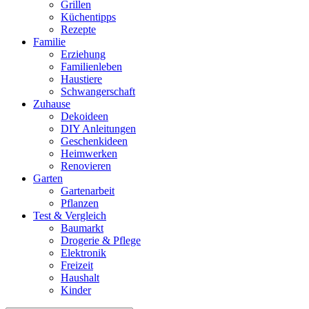
Grillen
Küchentipps
Rezepte
Familie
Erziehung
Familienleben
Haustiere
Schwangerschaft
Zuhause
Dekoideen
DIY Anleitungen
Geschenkideen
Heimwerken
Renovieren
Garten
Gartenarbeit
Pflanzen
Test & Vergleich
Baumarkt
Drogerie & Pflege
Elektronik
Freizeit
Haushalt
Kinder