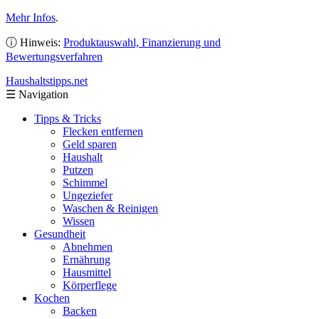
Mehr Infos
.
ⓘ Hinweis:
Produktauswahl, Finanzierung und
Bewertungsverfahren
Haushaltstipps
.net
☰
Navigation
Tipps & Tricks
Flecken entfernen
Geld sparen
Haushalt
Putzen
Schimmel
Ungeziefer
Waschen & Reinigen
Wissen
Gesundheit
Abnehmen
Ernährung
Hausmittel
Körperflege
Kochen
Backen